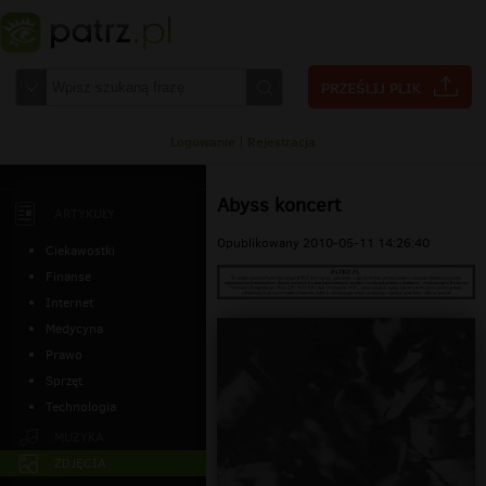
Logowanie
|
Rejestracja
Abyss koncert
ARTYKUŁY
Opublikowany 2010-05-11 14:26:40
Ciekawostki
Finanse
Internet
Medycyna
Prawo
Sprzęt
Technologia
MUZYKA
ZDJĘCIA