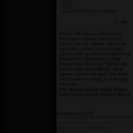
DELETED_B77D7_surfistka
autor:
749
Piosenki: Mind Games, The Dreamer,
Mind Games (Digweed Cheeky Edit),
Slukad, Into The Tempest, Beyond The
Lighthouse, Circles (vocal radio edit),
Cursed utwÃ³r do pobrania za darmo 4 8
Armageddon, The Navigator, Unreal
(Original Mix), Descent In The Nile, Not,
Passion (Style of Eye Remix), Unreal.
Albumy: Summon the Beast, The Other
Side/Summon the Beast, From Now On,
Redencion
Tagi:
#koncert
#black
#metal
#techno
#dark
#death
#thrash
#ambient
#abyss
Komentarze (0)