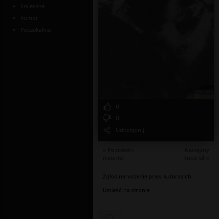
śmieszne
humor
Poczekalnia
0
0
Udostępnij
« Poprzedni
Następny
materiał
materiał »
Zgłoś naruszenie praw autorskich
Umieść na stronie