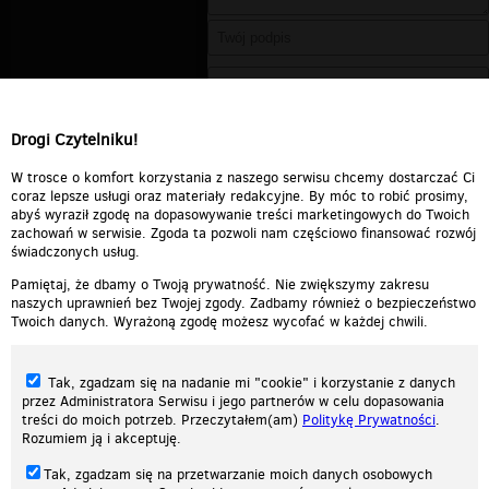
Drogi Czytelniku!
W trosce o komfort korzystania z naszego serwisu chcemy dostarczać Ci
coraz lepsze usługi oraz materiały redakcyjne. By móc to robić prosimy,
abyś wyraził zgodę na dopasowywanie treści marketingowych do Twoich
zachowań w serwisie. Zgoda ta pozwoli nam częściowo finansować rozwój
świadczonych usług.
Pamiętaj, że dbamy o Twoją prywatność. Nie zwiększymy zakresu
naszych uprawnień bez Twojej zgody. Zadbamy również o bezpieczeństwo
Twoich danych. Wyrażoną zgodę możesz wycofać w każdej chwili.
Tak, zgadzam się na nadanie mi "cookie" i korzystanie z danych
przez Administratora Serwisu i jego partnerów w celu dopasowania
treści do moich potrzeb. Przeczytałem(am)
Politykę Prywatności
.
Rozumiem ją i akceptuję.
Nasza strona internetowa używa plików cookies (tzw. ciasteczka) w celach
Tak, zgadzam się na przetwarzanie moich danych osobowych
statystycznych, reklamowych oraz funkcjonalnych. Dzięki nim możemy