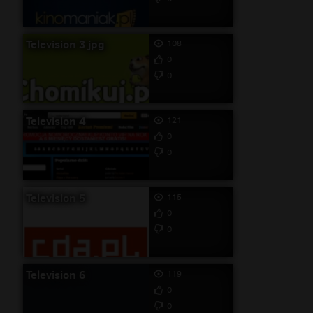
Television 3 jpg
108
0
0
Television 4
121
0
0
Television 5
115
0
0
Television 6
119
0
0