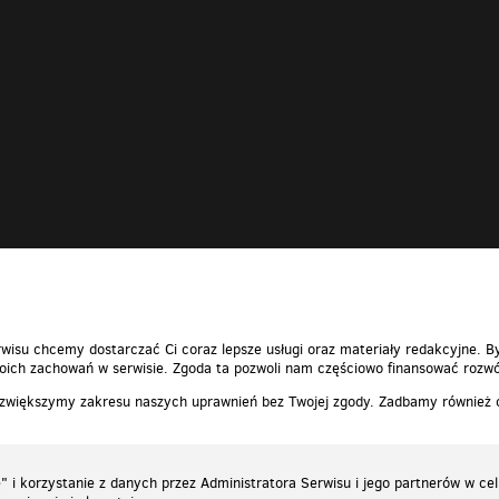
wisu chcemy dostarczać Ci coraz lepsze usługi oraz materiały redakcyjne. B
ich zachowań w serwisie. Zgoda ta pozwoli nam częściowo finansować rozwó
 zwiększymy zakresu naszych uprawnień bez Twojej zgody. Zadbamy również
 i korzystanie z danych przez Administratora Serwisu i jego partnerów w ce