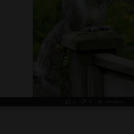
0
0
Udostępnij