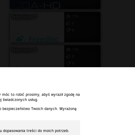
Television 7
115
0
0
Television 7
115
0
0
y móc to robić prosimy, abyś wyraził zgodę na
j świadczonych usług.
 o bezpieczeństwo Twoich danych. Wyrażoną
lu dopasowania treści do moich potrzeb.