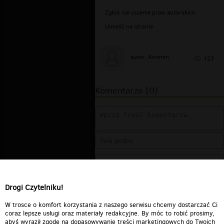
Zgłoś naruszenie praw autorskich
Umieść na stronie
autor: Anonim
123
Komentarze (0)
Drogi Czytelniku!
W trosce o komfort korzystania z naszego serwisu chcemy dostarczać Ci
coraz lepsze usługi oraz materiały redakcyjne. By móc to robić prosimy,
abyś wyraził zgodę na dopasowywanie treści marketingowych do Twoich