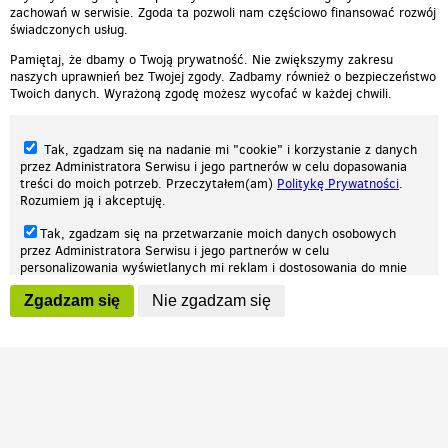
zachowań w serwisie. Zgoda ta pozwoli nam częściowo finansować rozwój
świadczonych usług.
Pamiętaj, że dbamy o Twoją prywatność. Nie zwiększymy zakresu
naszych uprawnień bez Twojej zgody. Zadbamy również o bezpieczeństwo
Twoich danych. Wyrażoną zgodę możesz wycofać w każdej chwili.
Tak, zgadzam się na nadanie mi "cookie" i korzystanie z danych
przez Administratora Serwisu i jego partnerów w celu dopasowania
treści do moich potrzeb. Przeczytałem(am)
Politykę Prywatności
.
Rozumiem ją i akceptuję.
Nasza strona internetowa używa plików cookies (tzw. ciasteczka) w celach
Tak, zgadzam się na przetwarzanie moich danych osobowych
statystycznych, reklamowych oraz funkcjonalnych. Dzięki nim możemy
przez Administratora Serwisu i jego partnerów w celu
indywidualnie dostosować stronę do twoich potrzeb. Każdy może zaakceptować
personalizowania wyświetlanych mi reklam i dostosowania do mnie
pliki cookies albo ma możliwość wyłączenia ich w przeglądarce, dzięki czemu nie
prezentowanych treści marketingowych. Przeczytałem(am)
Politykę
będą zbierane żadne informacje.
Zgadzam się
Nie zgadzam się
Prywatności
. Rozumiem ją i akceptuję.
Zapoznaj się z naszą polityką prywatności
Ok, rozumiem
Wyrażenie powyższych zgód jest dobrowolne i możesz je w dowolnym
momencie wycofać (na podstronie z
ustawieniami prywatności
),
odznaczając wybraną zgodę i klikając przycisk "nie zgadzam się", z
tym, że wycofanie zgody nie będzie miało wpływu na zgodność z
prawem przetwarzania na podstawie zgody, przed jej wycofaniem.