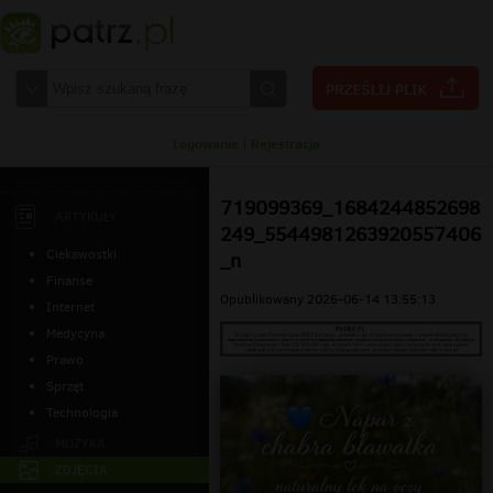
Logowanie
|
Rejestracja
719099369_1684244852698
ARTYKUŁY
249_5544981263920557406
Ciekawostki
_n
Finanse
Opublikowany 2026-06-14 13:55:13
Internet
Medycyna
Prawo
Sprzęt
Technologia
MUZYKA
ZDJĘCIA