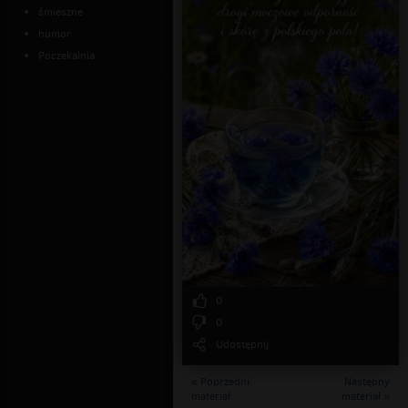
śmieszne
humor
Poczekalnia
0
0
Udostępnij
« Poprzedni
Następny
materiał
materiał »