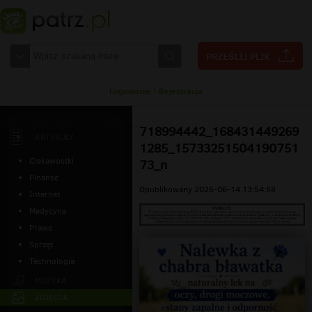
Logowanie
|
Rejestracja
718994442_168431449269
ARTYKUŁY
1285_15733251504190751
Ciekawostki
73_n
Finanse
Opublikowany 2026-06-14 13:54:58
Internet
Medycyna
Prawo
Sprzęt
Technologia
MUZYKA
ZDJĘCIA