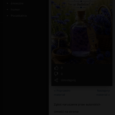
śmieszne
humor
Poczekalnia
0
0
Udostępnij
« Poprzedni
Następny
materiał
materiał »
Zgłoś naruszenie praw autorskich
Umieść na stronie