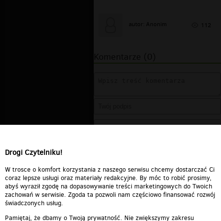
autor: Anonim
112
Komentarze (0)
Drogi Czytelniku!
W trosce o komfort korzystania z naszego serwisu chcemy dostarczać Ci
coraz lepsze usługi oraz materiały redakcyjne. By móc to robić prosimy,
abyś wyraził zgodę na dopasowywanie treści marketingowych do Twoich
zachowań w serwisie. Zgoda ta pozwoli nam częściowo finansować rozwój
świadczonych usług.
Pamiętaj, że dbamy o Twoją prywatność. Nie zwiększymy zakresu