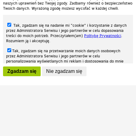
naszych uprawnień bez Twojej zgody. Zadbamy również o bezpieczeństwo
Twoich danych. Wyrażoną zgodę możesz wycofać w każdej chwili.
Tak, zgadzam się na nadanie mi "cookie" i korzystanie z danych
przez Administratora Serwisu i jego partnerów w celu dopasowania
treści do moich potrzeb. Przeczytałem(am)
Politykę Prywatności
.
Rozumiem ją i akceptuję.
Nasza strona internetowa używa plików cookies (tzw. ciasteczka) w celach
Tak, zgadzam się na przetwarzanie moich danych osobowych
statystycznych, reklamowych oraz funkcjonalnych. Dzięki nim możemy
przez Administratora Serwisu i jego partnerów w celu
indywidualnie dostosować stronę do twoich potrzeb. Każdy może zaakceptować
personalizowania wyświetlanych mi reklam i dostosowania do mnie
pliki cookies albo ma możliwość wyłączenia ich w przeglądarce, dzięki czemu nie
prezentowanych treści marketingowych. Przeczytałem(am)
Politykę
będą zbierane żadne informacje.
Zgadzam się
Nie zgadzam się
Prywatności
. Rozumiem ją i akceptuję.
Zapoznaj się z naszą polityką prywatności
Ok, rozumiem
Wyrażenie powyższych zgód jest dobrowolne i możesz je w dowolnym
momencie wycofać (na podstronie z
ustawieniami prywatności
),
odznaczając wybraną zgodę i klikając przycisk "nie zgadzam się", z
tym, że wycofanie zgody nie będzie miało wpływu na zgodność z
prawem przetwarzania na podstawie zgody, przed jej wycofaniem.
Patrz.pl