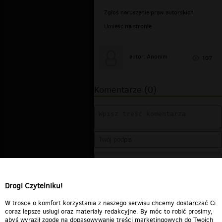
Zgłoś naruszenie praw autorskich
Umieść na stronie
autor: Anonim
107
Komentarze (0)
Drogi Czytelniku!
W trosce o komfort korzystania z naszego serwisu chcemy dostarczać Ci
coraz lepsze usługi oraz materiały redakcyjne. By móc to robić prosimy,
abyś wyraził zgodę na dopasowywanie treści marketingowych do Twoich