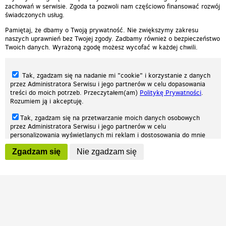
zachowań w serwisie. Zgoda ta pozwoli nam częściowo finansować rozwój
świadczonych usług.
Pamiętaj, że dbamy o Twoją prywatność. Nie zwiększymy zakresu
naszych uprawnień bez Twojej zgody. Zadbamy również o bezpieczeństwo
Twoich danych. Wyrażoną zgodę możesz wycofać w każdej chwili.
Tak, zgadzam się na nadanie mi "cookie" i korzystanie z danych
przez Administratora Serwisu i jego partnerów w celu dopasowania
treści do moich potrzeb. Przeczytałem(am)
Politykę Prywatności
.
Rozumiem ją i akceptuję.
Nasza strona internetowa używa plików cookies (tzw. ciasteczka) w celach
Tak, zgadzam się na przetwarzanie moich danych osobowych
statystycznych, reklamowych oraz funkcjonalnych. Dzięki nim możemy
przez Administratora Serwisu i jego partnerów w celu
indywidualnie dostosować stronę do twoich potrzeb. Każdy może zaakceptować
personalizowania wyświetlanych mi reklam i dostosowania do mnie
pliki cookies albo ma możliwość wyłączenia ich w przeglądarce, dzięki czemu nie
prezentowanych treści marketingowych. Przeczytałem(am)
Politykę
będą zbierane żadne informacje.
Zgadzam się
Nie zgadzam się
Prywatności
. Rozumiem ją i akceptuję.
Zapoznaj się z naszą polityką prywatności
Ok, rozumiem
Wyrażenie powyższych zgód jest dobrowolne i możesz je w dowolnym
momencie wycofać (na podstronie z
ustawieniami prywatności
),
odznaczając wybraną zgodę i klikając przycisk "nie zgadzam się", z
tym, że wycofanie zgody nie będzie miało wpływu na zgodność z
prawem przetwarzania na podstawie zgody, przed jej wycofaniem.