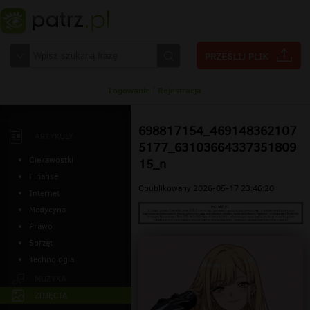
Logowanie
|
Rejestracja
698817154_469148362107
ARTYKUŁY
5177_63103664337351809
Ciekawostki
15_n
Finanse
Opublikowany 2026-05-17 23:46:20
Internet
Medycyna
Prawo
Sprzęt
Technologia
MUZYKA
ZDJĘCIA