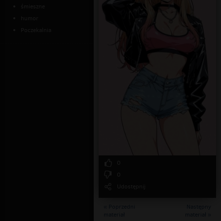
śmieszne
humor
Poczekalnia
0
0
Udostępnij
« Poprzedni
Następny
materiał
materiał »