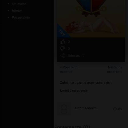
śmieszne
humor
Poczekalnia
0
0
Udostępnij
« Poprzedni
Następny
materiał
materiał »
Zgłoś naruszenie praw autorskich
Umieść na stronie
autor: Anonim
89
Komentarze (0)