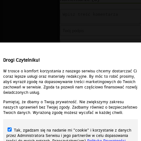
Drogi Czytelniku!
W trosce o komfort korzystania z naszego serwisu chcemy dostarczać Ci
coraz lepsze usługi oraz materiały redakcyjne. By móc to robić prosimy,
abyś wyraził zgodę na dopasowywanie treści marketingowych do Twoich
zachowań w serwisie. Zgoda ta pozwoli nam częściowo finansować rozwój
świadczonych usług.
Pamiętaj, że dbamy o Twoją prywatność. Nie zwiększymy zakresu
naszych uprawnień bez Twojej zgody. Zadbamy również o bezpieczeństwo
Twoich danych. Wyrażoną zgodę możesz wycofać w każdej chwili.
Tak, zgadzam się na nadanie mi "cookie" i korzystanie z danych
przez Administratora Serwisu i jego partnerów w celu dopasowania
treści do moich potrzeb. Przeczytałem(am)
Politykę Prywatności
.