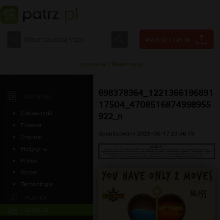
Logowanie
|
Rejestracja
698378364_1221366196891
ARTYKUŁY
17504_4708516874998955
Ciekawostki
922_n
Finanse
Opublikowany 2026-05-17 23:46:19
Internet
Medycyna
Prawo
Sprzęt
Technologia
MUZYKA
ZDJĘCIA