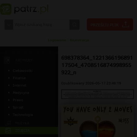
Logowanie
|
Rejestracja
698378364_1221366196891
ARTYKUŁY
17504_4708516874998955
Ciekawostki
922_n
Finanse
Opublikowany 2026-05-17 23:46:19
Internet
Medycyna
Prawo
Sprzęt
Technologia
MUZYKA
ZDJĘCIA