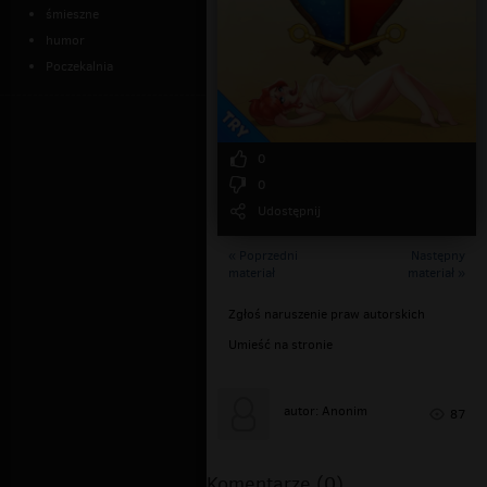
śmieszne
humor
Poczekalnia
0
0
Udostępnij
« Poprzedni
Następny
materiał
materiał »
Zgłoś naruszenie praw autorskich
Umieść na stronie
autor: Anonim
87
Komentarze (0)