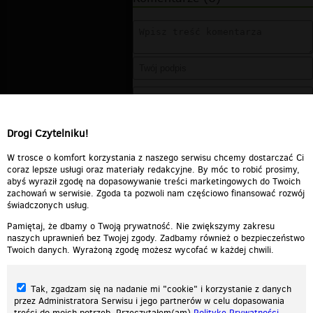
Drogi Czytelniku!
W trosce o komfort korzystania z naszego serwisu chcemy dostarczać Ci
coraz lepsze usługi oraz materiały redakcyjne. By móc to robić prosimy,
abyś wyraził zgodę na dopasowywanie treści marketingowych do Twoich
zachowań w serwisie. Zgoda ta pozwoli nam częściowo finansować rozwój
świadczonych usług.
Pamiętaj, że dbamy o Twoją prywatność. Nie zwiększymy zakresu
naszych uprawnień bez Twojej zgody. Zadbamy również o bezpieczeństwo
Twoich danych. Wyrażoną zgodę możesz wycofać w każdej chwili.
Tak, zgadzam się na nadanie mi "cookie" i korzystanie z danych
przez Administratora Serwisu i jego partnerów w celu dopasowania
treści do moich potrzeb. Przeczytałem(am)
Politykę Prywatności
.