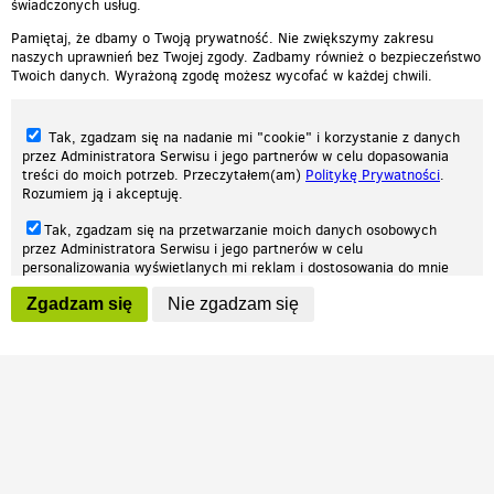
świadczonych usług.
Pamiętaj, że dbamy o Twoją prywatność. Nie zwiększymy zakresu
naszych uprawnień bez Twojej zgody. Zadbamy również o bezpieczeństwo
Twoich danych. Wyrażoną zgodę możesz wycofać w każdej chwili.
Tak, zgadzam się na nadanie mi "cookie" i korzystanie z danych
przez Administratora Serwisu i jego partnerów w celu dopasowania
treści do moich potrzeb. Przeczytałem(am)
Politykę Prywatności
.
Rozumiem ją i akceptuję.
Nasza strona internetowa używa plików cookies (tzw. ciasteczka) w celach
Tak, zgadzam się na przetwarzanie moich danych osobowych
statystycznych, reklamowych oraz funkcjonalnych. Dzięki nim możemy
przez Administratora Serwisu i jego partnerów w celu
indywidualnie dostosować stronę do twoich potrzeb. Każdy może zaakceptować
personalizowania wyświetlanych mi reklam i dostosowania do mnie
pliki cookies albo ma możliwość wyłączenia ich w przeglądarce, dzięki czemu nie
prezentowanych treści marketingowych. Przeczytałem(am)
Politykę
będą zbierane żadne informacje.
Zgadzam się
Nie zgadzam się
Prywatności
. Rozumiem ją i akceptuję.
Zapoznaj się z naszą polityką prywatności
Ok, rozumiem
Wyrażenie powyższych zgód jest dobrowolne i możesz je w dowolnym
momencie wycofać (na podstronie z
ustawieniami prywatności
),
odznaczając wybraną zgodę i klikając przycisk "nie zgadzam się", z
tym, że wycofanie zgody nie będzie miało wpływu na zgodność z
prawem przetwarzania na podstawie zgody, przed jej wycofaniem.