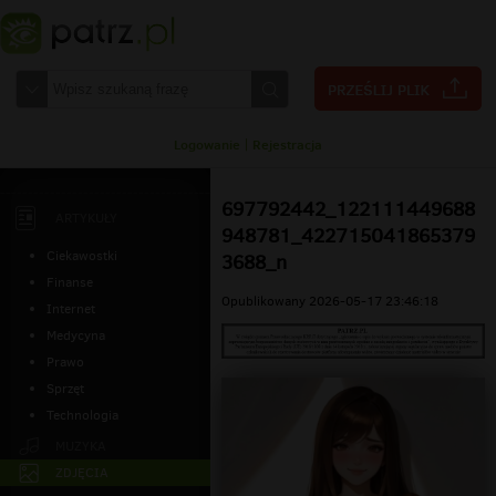
Logowanie
|
Rejestracja
697792442_122111449688
ARTYKUŁY
948781_422715041865379
Ciekawostki
3688_n
Finanse
Opublikowany 2026-05-17 23:46:18
Internet
Medycyna
Prawo
Sprzęt
Technologia
MUZYKA
ZDJĘCIA