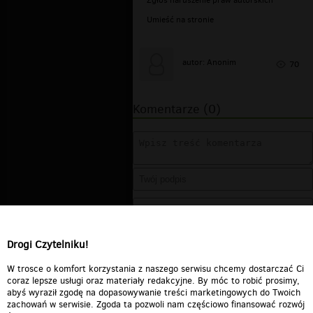
Umieść na stronie
autor: Anonim
70
Komentarze (0)
Drogi Czytelniku!
W trosce o komfort korzystania z naszego serwisu chcemy dostarczać Ci
coraz lepsze usługi oraz materiały redakcyjne. By móc to robić prosimy,
abyś wyraził zgodę na dopasowywanie treści marketingowych do Twoich
zachowań w serwisie. Zgoda ta pozwoli nam częściowo finansować rozwój