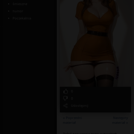
śmieszne
humor
Poczekalnia
0
0
Udostępnij
« Poprzedni
Następny
materiał
materiał »
Zgłoś naruszenie praw autorskich