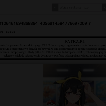
2126461694868864_4096914584776697209_n
03 16:33:33