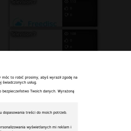
Television 7
113
0
0
Television 7
108
0
0
y móc to robić prosimy, abyś wyraził zgodę na
j świadczonych usług.
 o bezpieczeństwo Twoich danych. Wyrażoną
lu dopasowania treści do moich potrzeb.
rsonalizowania wyświetlanych mi reklam i