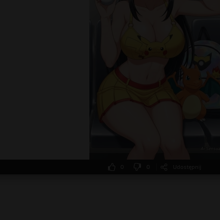
0
0
Udostępnij