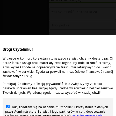
Drogi Czytelniku!
W trosce o komfort korzystania z naszego serwisu chcemy dostarczać Ci
coraz lepsze usługi oraz materiały redakcyjne. By móc to robić prosimy,
abyś wyraził zgodę na dopasowywanie treści marketingowych do Twoich
zachowań w serwisie. Zgoda ta pozwoli nam częściowo finansować rozwój
świadczonych usług.
Pamiętaj, że dbamy o Twoją prywatność. Nie zwiększymy zakresu
naszych uprawnień bez Twojej zgody. Zadbamy również o bezpieczeństwo
Twoich danych. Wyrażoną zgodę możesz wycofać w każdej chwili.
Tak, zgadzam się na nadanie mi "cookie" i korzystanie z danych
przez Administratora Serwisu i jego partnerów w celu dopasowania
treści do moich potrzeb. Przeczytałem(am)
Politykę Prywatności
.