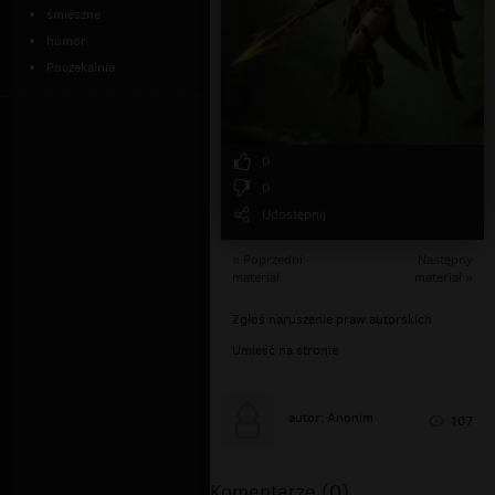
śmieszne
humor
Poczekalnia
0
0
Udostępnij
« Poprzedni
Następny
materiał
materiał »
Zgłoś naruszenie praw autorskich
Umieść na stronie
autor: Anonim
107
Komentarze (0)