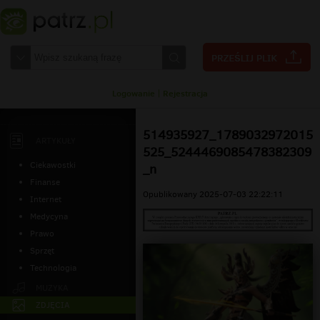
Logowanie
|
Rejestracja
514935927_1789032972015
ARTYKUŁY
525_5244469085478382309
Ciekawostki
_n
Finanse
Opublikowany 2025-07-03 22:22:11
Internet
Medycyna
Prawo
Sprzęt
Technologia
MUZYKA
ZDJĘCIA