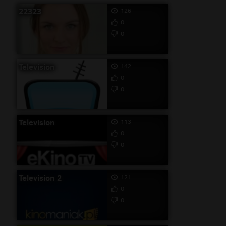
22323
126
0
0
Television
142
0
0
Television
113
0
0
Television 2
121
0
0