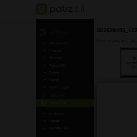
502629495_12
ARTYKUŁY
Opublikowany 2025-06-
Ciekawostki
Finanse
Internet
Medycyna
Prawo
Sprzęt
Technologia
MUZYKA
ZDJĘCIA
śmieszne
humor
Poczekalnia