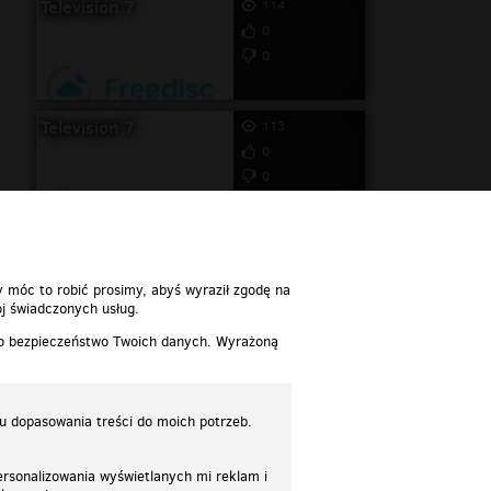
Television 7
114
0
0
Television 7
113
0
0
y móc to robić prosimy, abyś wyraził zgodę na
j świadczonych usług.
 o bezpieczeństwo Twoich danych. Wyrażoną
lu dopasowania treści do moich potrzeb.
rsonalizowania wyświetlanych mi reklam i