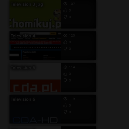
Television 3 jpg
107
0
0
Television 4
120
0
0
Television 5
114
0
0
Television 6
119
0
0