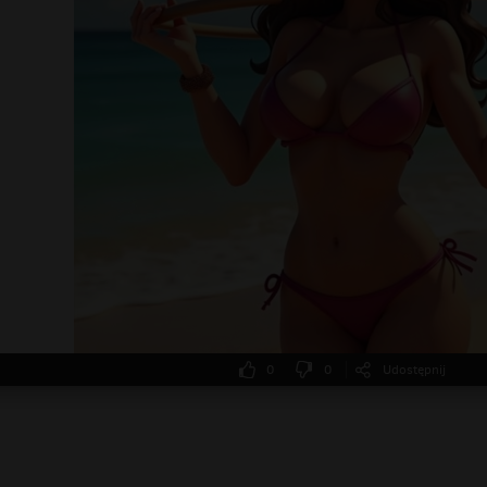
0
0
Udostępnij