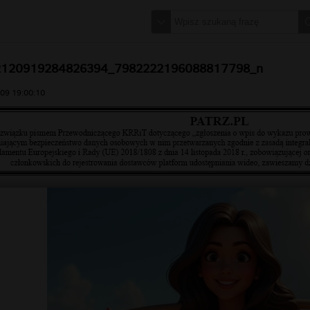
2120919284826394_7982222196088817798_n
09 19:00:10