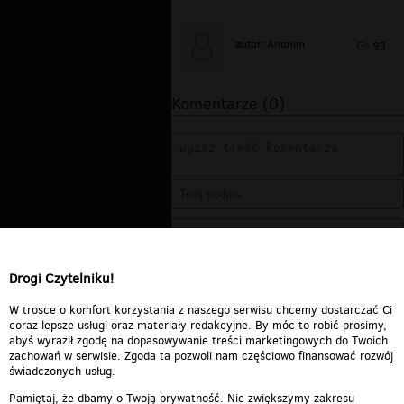
autor: Anonim
93
Komentarze (0)
Drogi Czytelniku!
W trosce o komfort korzystania z naszego serwisu chcemy dostarczać Ci
coraz lepsze usługi oraz materiały redakcyjne. By móc to robić prosimy,
abyś wyraził zgodę na dopasowywanie treści marketingowych do Twoich
zachowań w serwisie. Zgoda ta pozwoli nam częściowo finansować rozwój
świadczonych usług.
Pamiętaj, że dbamy o Twoją prywatność. Nie zwiększymy zakresu