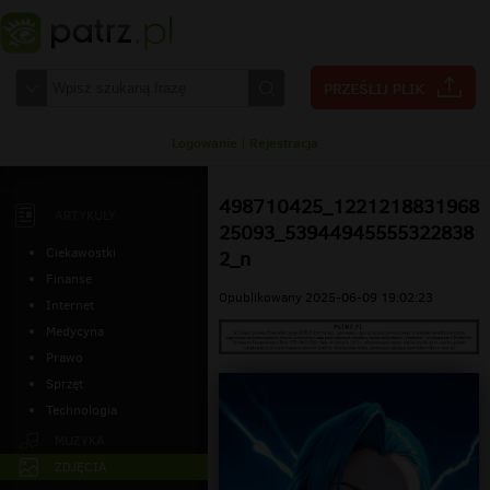
Logowanie
|
Rejestracja
498710425_1221218831968
ARTYKUŁY
25093_53944945555322838
Ciekawostki
2_n
Finanse
Opublikowany 2025-06-09 19:02:23
Internet
Medycyna
Prawo
Sprzęt
Technologia
MUZYKA
ZDJĘCIA