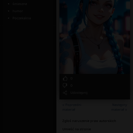
śmieszne
humor
Poczekalnia
0
0
Udostępnij
« Poprzedni
Następny
materiał
materiał »
Zgłoś naruszenie praw autorskich
Umieść na stronie