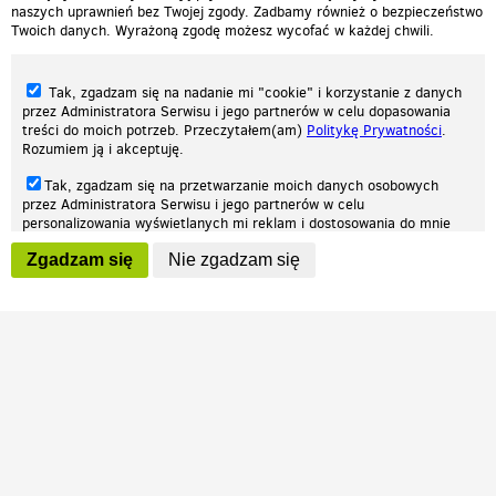
naszych uprawnień bez Twojej zgody. Zadbamy również o bezpieczeństwo
Twoich danych. Wyrażoną zgodę możesz wycofać w każdej chwili.
Tak, zgadzam się na nadanie mi "cookie" i korzystanie z danych
przez Administratora Serwisu i jego partnerów w celu dopasowania
treści do moich potrzeb. Przeczytałem(am)
Politykę Prywatności
.
Rozumiem ją i akceptuję.
Nasza strona internetowa używa plików cookies (tzw. ciasteczka) w celach
Tak, zgadzam się na przetwarzanie moich danych osobowych
statystycznych, reklamowych oraz funkcjonalnych. Dzięki nim możemy
przez Administratora Serwisu i jego partnerów w celu
indywidualnie dostosować stronę do twoich potrzeb. Każdy może zaakceptować
personalizowania wyświetlanych mi reklam i dostosowania do mnie
pliki cookies albo ma możliwość wyłączenia ich w przeglądarce, dzięki czemu nie
prezentowanych treści marketingowych. Przeczytałem(am)
Politykę
będą zbierane żadne informacje.
Zgadzam się
Nie zgadzam się
Prywatności
. Rozumiem ją i akceptuję.
Zapoznaj się z naszą polityką prywatności
Ok, rozumiem
Wyrażenie powyższych zgód jest dobrowolne i możesz je w dowolnym
momencie wycofać (na podstronie z
ustawieniami prywatności
),
odznaczając wybraną zgodę i klikając przycisk "nie zgadzam się", z
tym, że wycofanie zgody nie będzie miało wpływu na zgodność z
prawem przetwarzania na podstawie zgody, przed jej wycofaniem.
Patrz.pl