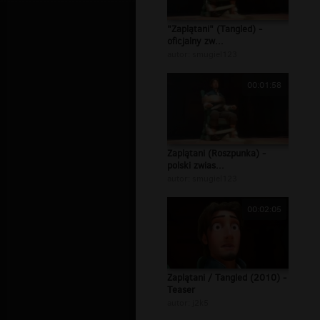
"Zaplątani" (Tangled) -
oficjalny zw...
autor:
smugiel123
00:01:58
Zaplątani (Roszpunka) -
polski zwias...
autor:
smugiel123
00:02:05
Zaplątani / Tangled (2010) -
Teaser
autor:
j2k5