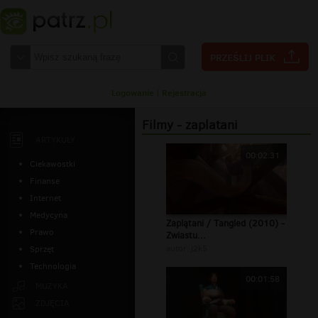
Logowanie
|
Rejestracja
Filmy - zaplatani
ARTYKUŁY
00:02:31
Ciekawostki
Finanse
Internet
Medycyna
Zaplątani / Tangled (2010) -
Prawo
Zwiastu...
autor:
j2k5
Sprzęt
Technologia
00:01:58
MUZYKA
ZDJĘCIA