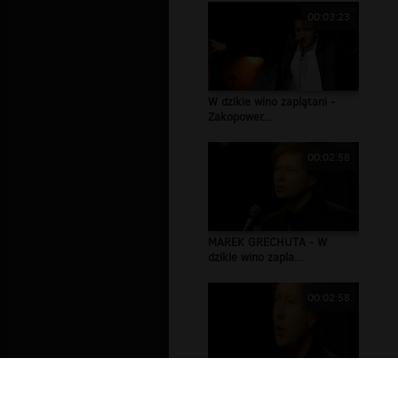
00:03:23
W dzikie wino zaplątani -
Zakopower...
00:02:58
MAREK GRECHUTA - W
dzikie wino zapla...
00:02:58
MAREK GRECHUTA - W
dzikie wino zapla...