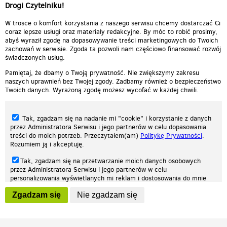
Drogi Czytelniku!
autor:
DELETED_F01FF_typek1986
W trosce o komfort korzystania z naszego serwisu chcemy dostarczać Ci
coraz lepsze usługi oraz materiały redakcyjne. By móc to robić prosimy,
abyś wyraził zgodę na dopasowywanie treści marketingowych do Twoich
zachowań w serwisie. Zgoda ta pozwoli nam częściowo finansować rozwój
świadczonych usług.
Pamiętaj, że dbamy o Twoją prywatność. Nie zwiększymy zakresu
naszych uprawnień bez Twojej zgody. Zadbamy również o bezpieczeństwo
Twoich danych. Wyrażoną zgodę możesz wycofać w każdej chwili.
Tak, zgadzam się na nadanie mi "cookie" i korzystanie z danych
przez Administratora Serwisu i jego partnerów w celu dopasowania
treści do moich potrzeb. Przeczytałem(am)
Politykę Prywatności
.
Rozumiem ją i akceptuję.
Nasza strona internetowa używa plików cookies (tzw. ciasteczka) w celach
Tak, zgadzam się na przetwarzanie moich danych osobowych
statystycznych, reklamowych oraz funkcjonalnych. Dzięki nim możemy
przez Administratora Serwisu i jego partnerów w celu
indywidualnie dostosować stronę do twoich potrzeb. Każdy może zaakceptować
personalizowania wyświetlanych mi reklam i dostosowania do mnie
pliki cookies albo ma możliwość wyłączenia ich w przeglądarce, dzięki czemu nie
prezentowanych treści marketingowych. Przeczytałem(am)
Politykę
będą zbierane żadne informacje.
Zgadzam się
Nie zgadzam się
Prywatności
. Rozumiem ją i akceptuję.
Zapoznaj się z naszą polityką prywatności
Ok, rozumiem
Wyrażenie powyższych zgód jest dobrowolne i możesz je w dowolnym
momencie wycofać (na podstronie z
ustawieniami prywatności
),