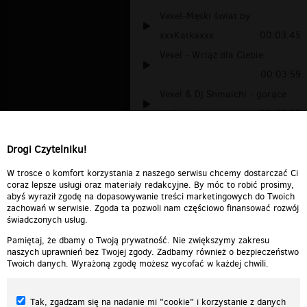
Vexel-Męski świat by
xxxKatkaxxx
00:03:45
Vexel - Wciąż dla Ciebie
00:03:59
Vexel & Dj Shmaichi - gorące
piękne ci...
00:03:37
vexel- męski świat
00:03:46
Drogi Czytelniku!
Vexel i Dj Shmaichi - Gorace
Piekne Ci...
00:03:37
W trosce o komfort korzystania z naszego serwisu chcemy dostarczać Ci
coraz lepsze usługi oraz materiały redakcyjne. By móc to robić prosimy,
abyś wyraził zgodę na dopasowywanie treści marketingowych do Twoich
zachowań w serwisie. Zgoda ta pozwoli nam częściowo finansować rozwój
świadczonych usług.
Pamiętaj, że dbamy o Twoją prywatność. Nie zwiększymy zakresu
naszych uprawnień bez Twojej zgody. Zadbamy również o bezpieczeństwo
Twoich danych. Wyrażoną zgodę możesz wycofać w każdej chwili.
Tak, zgadzam się na nadanie mi "cookie" i korzystanie z danych