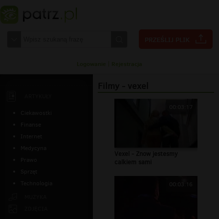
Logowanie
|
Rejestracja
Filmy - vexel
ARTYKUŁY
00:03:17
Ciekawostki
Finanse
Internet
Medycyna
Vexel - Znow jestesmy
Prawo
calkiem sami
Sprzęt
Technologia
00:03:16
MUZYKA
ZDJĘCIA