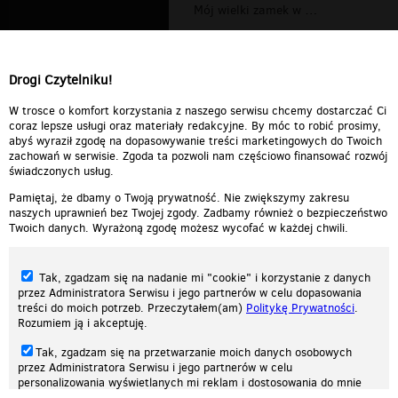
Mój wielki zamek w Twierdzy
Audio - twierdzy
Drogi Czytelniku!
Piosenka Twierdzy 2
00:02:51
Piosenka Twierdzy
00:03:36
W trosce o komfort korzystania z naszego serwisu chcemy dostarczać Ci
coraz lepsze usługi oraz materiały redakcyjne. By móc to robić prosimy,
abyś wyraził zgodę na dopasowywanie treści marketingowych do Twoich
zachowań w serwisie. Zgoda ta pozwoli nam częściowo finansować rozwój
świadczonych usług.
Pamiętaj, że dbamy o Twoją prywatność. Nie zwiększymy zakresu
naszych uprawnień bez Twojej zgody. Zadbamy również o bezpieczeństwo
Twoich danych. Wyrażoną zgodę możesz wycofać w każdej chwili.
Tak, zgadzam się na nadanie mi "cookie" i korzystanie z danych
przez Administratora Serwisu i jego partnerów w celu dopasowania
treści do moich potrzeb. Przeczytałem(am)
Politykę Prywatności
.
Rozumiem ją i akceptuję.
Nasza strona internetowa używa plików cookies (tzw. ciasteczka) w celach
Tak, zgadzam się na przetwarzanie moich danych osobowych
statystycznych, reklamowych oraz funkcjonalnych. Dzięki nim możemy
przez Administratora Serwisu i jego partnerów w celu
indywidualnie dostosować stronę do twoich potrzeb. Każdy może zaakceptować
personalizowania wyświetlanych mi reklam i dostosowania do mnie
pliki cookies albo ma możliwość wyłączenia ich w przeglądarce, dzięki czemu nie
prezentowanych treści marketingowych. Przeczytałem(am)
Politykę