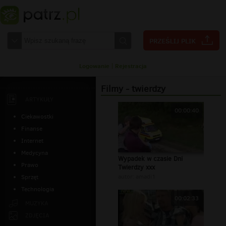
Logowanie
|
Rejestracja
Filmy - twierdzy
ARTYKUŁY
00:00:40
Ciekawostki
Finanse
Internet
Medycyna
Wypadek w czasie Dni
Prawo
Twierdzy xxx
autor:
amadi1
Sprzęt
Technologia
00:02:33
MUZYKA
ZDJĘCIA