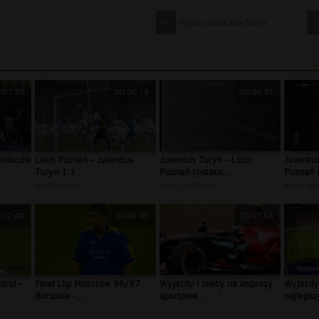
:01:30
00:06:19
00:04:31
kibiców
Lech Poznań - Juventus
Juventus Turyn - Lech
Juventu
Turyn 1:1
Poznań (ostatn...
Poznań (
autor:
surtv
autor:
m4rcinpl
autor:
ev
:02:40
00:06:45
00:01:58
drid -
Finał Ligi Mistrzów 96/97
Wyjazdy i bilety na imprezy
Wyjazdy 
Borussia -...
sportowe...
najlepsz