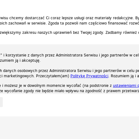
wisu chcemy dostarczać Ci coraz lepsze usługi oraz materiały redakcyjne. B
ich zachowań w serwisie. Zgoda ta pozwoli nam częściowo finansować rozwó
 zwiększymy zakresu naszych uprawnień bez Twojej zgody. Zadbamy również
 i korzystanie z danych przez Administratora Serwisu i jego partnerów w ce
ozumiem ją i akceptuję.
h danych osobowych przez Administratora Serwisu i jego partnerów w celu pe
ści marketingowych. Przeczytałem(am)
Politykę Prywatności
. Rozumiem ją i 
e i możesz je w dowolnym momencie wycofać (na podstronie z
ustawieniami 
, że wycofanie zgody nie będzie miało wpływu na zgodność z prawem przetwarz
ystycznych, reklamowych oraz funkcjonalnych. Dzięki nim możemy indywidualnie dost
liwość wyłączenia ich w przeglądarce, dzięki czemu nie będą zbierane żadne informa
Zapoznaj się z naszą polityką prywatności
Ok, rozumiem