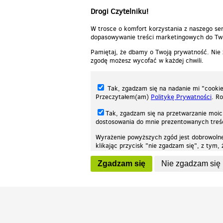
Drogi Czytelniku!
W trosce o komfort korzystania z naszego ser
dopasowywanie treści marketingowych do Two
Pamiętaj, że dbamy o Twoją prywatność. Nie
zgodę możesz wycofać w każdej chwili.
Tak, zgadzam się na nadanie mi "cookie"
Przeczytałem(am)
Politykę Prywatności
. R
Tak, zgadzam się na przetwarzanie moic
dostosowania do mnie prezentowanych tre
Wyrażenie powyższych zgód jest dobrowoln
klikając przycisk "nie zgadzam się", z tym
Nasza strona internetowa używa plików cookies (tzw. ciasteczka) w celach stat
wycofaniem.
moż
Zgadzam się
Nie zgadzam się