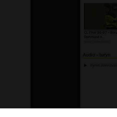
00
CL Final 96-97 - Boru
Dortmund v...
autor:
defmakaveli
Audio - turyn
Hymn Juventusu