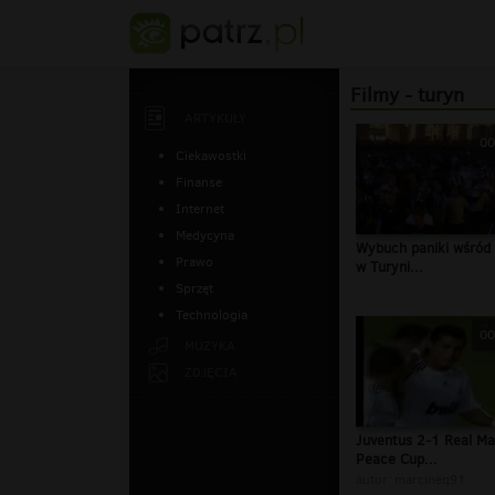
Filmy - turyn
ARTYKUŁY
00
Ciekawostki
Finanse
Internet
Medycyna
Wybuch paniki wśród 
Prawo
w Turyni...
Sprzęt
Technologia
00
MUZYKA
ZDJĘCIA
Juventus 2-1 Real Ma
Peace Cup...
autor:
marcineq91