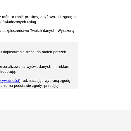
y móc to robić prosimy, abyś wyraził zgodę na
j świadczonych usług.
 o bezpieczeństwo Twoich danych. Wyrażoną
lu dopasowania treści do moich potrzeb.
rsonalizowania wyświetlanych mi reklam i
akceptuję.
prywatności
), odznaczając wybraną zgodę i
ania na podstawie zgody, przed jej
osować stronę do twoich potrzeb. Każdy może zaakceptować pliki cookies albo ma
cje.