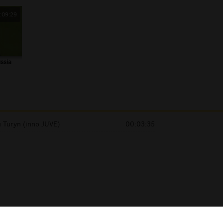
:09:29
ssia
 Turyn (inno JUVE)
00:03:35