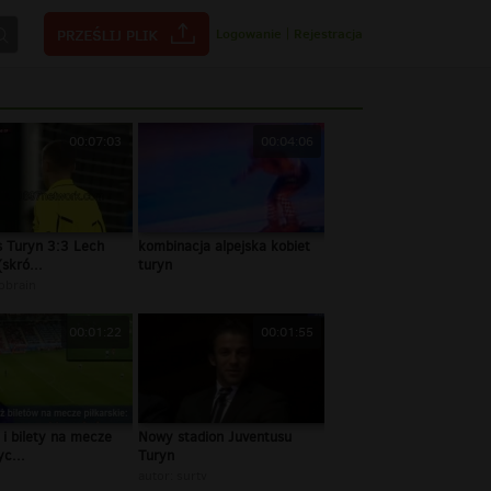
Logowanie
|
Rejestracja
00:07:03
00:04:06
s Turyn 3:3 Lech
kombinacja alpejska kobiet
skró...
turyn
obrain
00:01:22
00:01:55
i bilety na mecze
Nowy stadion Juventusu
yc...
Turyn
autor:
surtv