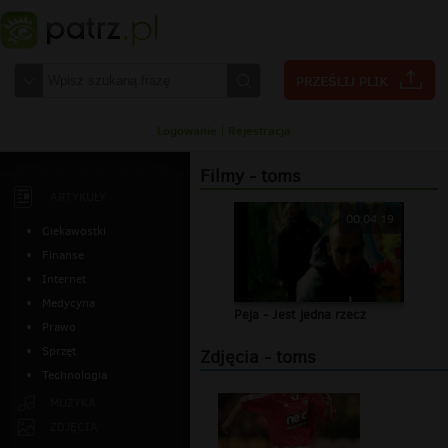
Logowanie
|
Rejestracja
Filmy - toms
ARTYKUŁY
00:04:19
Ciekawostki
Finanse
Internet
Medycyna
Peja - Jest jedna rzecz
Prawo
Sprzęt
Zdjęcia - toms
Technologia
MUZYKA
ZDJĘCIA