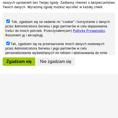
naszych uprawnień bez Twojej zgody. Zadbamy również o bezpieczeństwo
Twoich danych. Wyrażoną zgodę możesz wycofać w każdej chwili.
Tak, zgadzam się na nadanie mi "cookie" i korzystanie z danych
przez Administratora Serwisu i jego partnerów w celu dopasowania
treści do moich potrzeb. Przeczytałem(am)
Politykę Prywatności
.
Rozumiem ją i akceptuję.
Nasza strona internetowa używa plików cookies (tzw. ciasteczka) w celach
Tak, zgadzam się na przetwarzanie moich danych osobowych
statystycznych, reklamowych oraz funkcjonalnych. Dzięki nim możemy
przez Administratora Serwisu i jego partnerów w celu
indywidualnie dostosować stronę do twoich potrzeb. Każdy może zaakceptować
personalizowania wyświetlanych mi reklam i dostosowania do mnie
pliki cookies albo ma możliwość wyłączenia ich w przeglądarce, dzięki czemu nie
prezentowanych treści marketingowych. Przeczytałem(am)
Politykę
będą zbierane żadne informacje.
Zgadzam się
Nie zgadzam się
Prywatności
. Rozumiem ją i akceptuję.
Zapoznaj się z naszą polityką prywatności
Ok, rozumiem
Wyrażenie powyższych zgód jest dobrowolne i możesz je w dowolnym
momencie wycofać (na podstronie z
ustawieniami prywatności
),
odznaczając wybraną zgodę i klikając przycisk "nie zgadzam się", z
tym, że wycofanie zgody nie będzie miało wpływu na zgodność z
prawem przetwarzania na podstawie zgody, przed jej wycofaniem.
Patrz.pl