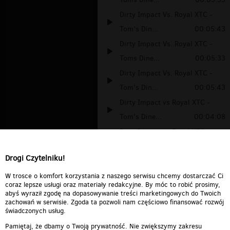
Dirty Impact Vs. Royal XTC -
Tom's Din...
00:05:43
Dirty Impact Vs. Royal XTC -
Toms Dine...
00:05:33
Dirty Impact Vs. Royal XTC -
Tom's Din...
00:05:43
Dirty Impact vs Royal XTC -
Tom's Dine...
00:04:08
Dirty Impact vs Royal XTC -
Tom's Dine...
00:04:19
Drogi Czytelniku!
Dirty Impact Vs. Royal Xtc -
Tom’s Din...
00:03:26
W trosce o komfort korzystania z naszego serwisu chcemy dostarczać Ci
coraz lepsze usługi oraz materiały redakcyjne. By móc to robić prosimy,
abyś wyraził zgodę na dopasowywanie treści marketingowych do Twoich
zachowań w serwisie. Zgoda ta pozwoli nam częściowo finansować rozwój
świadczonych usług.
Pamiętaj, że dbamy o Twoją prywatność. Nie zwiększymy zakresu