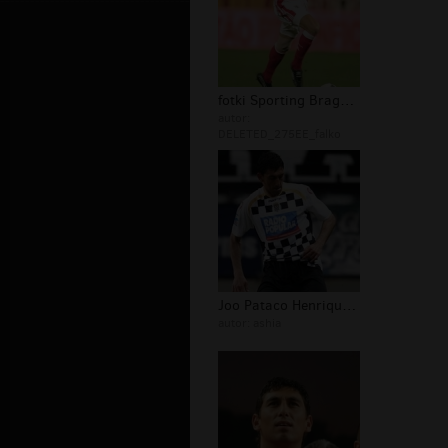
fotki Sporting Braga Henrique Toms J...
autor:
DELETED_275EE_falko
Joo Pataco Henrique Toms Sporting Br...
autor:
ashia