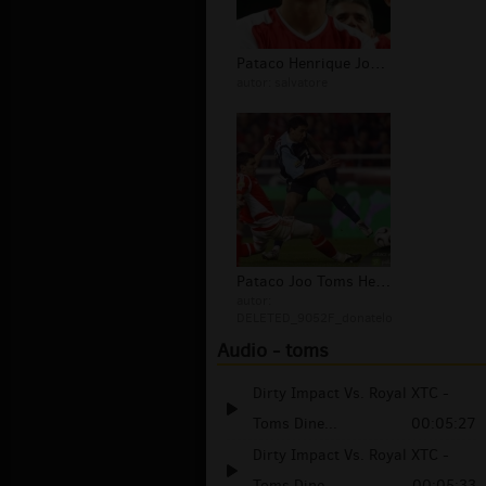
Pataco Henrique Joo Toms Sporting Br...
autor:
salvatore
Pataco Joo Toms Henrique tapety Spor...
autor:
DELETED_9052F_donatelo
Audio - toms
Dirty Impact Vs. Royal XTC -
Toms Dine...
00:05:27
Dirty Impact Vs. Royal XTC -
Toms Dine...
00:05:33