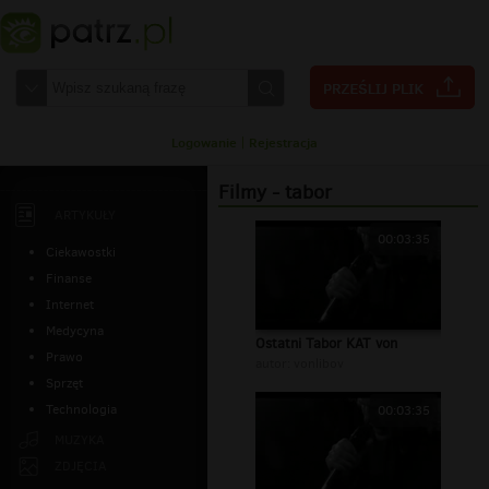
Logowanie
|
Rejestracja
Filmy - tabor
ARTYKUŁY
00:03:35
Ciekawostki
Finanse
Internet
Medycyna
Ostatni Tabor KAT von
Prawo
autor:
vonlibov
Sprzęt
Technologia
00:03:35
MUZYKA
ZDJĘCIA