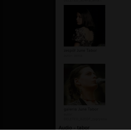
DELETED_9D4FB_emik1
zespół June Tabor
autor:
ashia
galeria June Tabor
autor:
DELETED_82EDF_tygrysisa
Audio - tabor