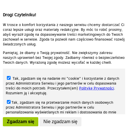
Wigilijna niespodzianka - nowy
Drogi Czytelniku!
trolejb...
00:02:15
Kat - ostatni tabor
00:03:36
W trosce o komfort korzystania z naszego serwisu chcemy dostarczać Ci
coraz lepsze usługi oraz materiały redakcyjne. By móc to robić prosimy,
abyś wyraził zgodę na dopasowywanie treści marketingowych do Twoich
zachowań w serwisie. Zgoda ta pozwoli nam częściowo finansować rozwój
świadczonych usług.
Pamiętaj, że dbamy o Twoją prywatność. Nie zwiększymy zakresu
naszych uprawnień bez Twojej zgody. Zadbamy również o bezpieczeństwo
Twoich danych. Wyrażoną zgodę możesz wycofać w każdej chwili.
Tak, zgadzam się na nadanie mi "cookie" i korzystanie z danych
przez Administratora Serwisu i jego partnerów w celu dopasowania
treści do moich potrzeb. Przeczytałem(am)
Politykę Prywatności
.
Rozumiem ją i akceptuję.
Nasza strona internetowa używa plików cookies (tzw. ciasteczka) w celach
Tak, zgadzam się na przetwarzanie moich danych osobowych
statystycznych, reklamowych oraz funkcjonalnych. Dzięki nim możemy
przez Administratora Serwisu i jego partnerów w celu
indywidualnie dostosować stronę do twoich potrzeb. Każdy może zaakceptować
personalizowania wyświetlanych mi reklam i dostosowania do mnie
pliki cookies albo ma możliwość wyłączenia ich w przeglądarce, dzięki czemu nie
prezentowanych treści marketingowych. Przeczytałem(am)
Politykę
będą zbierane żadne informacje.
Zgadzam się
Nie zgadzam się
Prywatności
. Rozumiem ją i akceptuję.