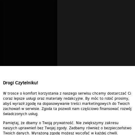
Drogi Czytelniku!
W trosce o komfort korzystania z naszego serwisu chcemy dostarczać Ci
coraz lepsze usługi oraz materiały redakcyjne. By móc to robić prosimy,
abyś wyraził zgodę na dopasowywanie treści marketingowych do Twoich
zachowań w serwisie. Zgoda ta pozwoli nam częściowo finansować rozwój
świadczonych usług.
Pamiętaj, że dbamy o Twoją prywatność. Nie zwiększymy zakresu
naszych uprawnień bez Twojej zgody. Zadbamy również o bezpieczeństwo
Twoich danych. Wyrażoną zgodę możesz wycofać w każdej chwili.