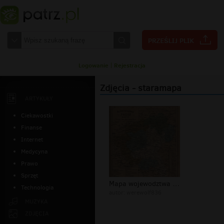
Logowanie
|
Rejestracja
Zdjęcia - staramapa
ARTYKUŁY
Ciekawostki
Finanse
Internet
Medycyna
Prawo
Sprzęt
Mapa wojewodztwa poznanskiego z 1848...
Technologia
autor:
werewolf836
MUZYKA
ZDJĘCIA