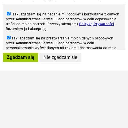
Tak, zgadzam się na nadanie mi "cookie" i korzystanie z danych
przez Administratora Serwisu i jego partnerów w celu dopasowania
treści do moich potrzeb. Przeczytałem(am)
Politykę Prywatności
.
Rozumiem ją i akceptuję.
Nasza strona internetowa używa plików cookies (tzw. ciasteczka) w celach
Tak, zgadzam się na przetwarzanie moich danych osobowych
statystycznych, reklamowych oraz funkcjonalnych. Dzięki nim możemy
przez Administratora Serwisu i jego partnerów w celu
indywidualnie dostosować stronę do twoich potrzeb. Każdy może zaakceptować
personalizowania wyświetlanych mi reklam i dostosowania do mnie
pliki cookies albo ma możliwość wyłączenia ich w przeglądarce, dzięki czemu nie
prezentowanych treści marketingowych. Przeczytałem(am)
Politykę
będą zbierane żadne informacje.
Zgadzam się
Nie zgadzam się
Prywatności
. Rozumiem ją i akceptuję.
Zapoznaj się z naszą polityką prywatności
Ok, rozumiem
Wyrażenie powyższych zgód jest dobrowolne i możesz je w dowolnym
momencie wycofać (na podstronie z
ustawieniami prywatności
),
odznaczając wybraną zgodę i klikając przycisk "nie zgadzam się", z
tym, że wycofanie zgody nie będzie miało wpływu na zgodność z
prawem przetwarzania na podstawie zgody, przed jej wycofaniem.
Patrz.pl
Strona główna
Regulamin