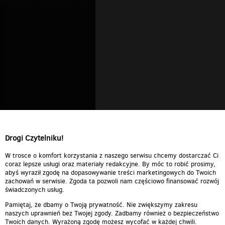
Drogi Czytelniku!
W trosce o komfort korzystania z naszego serwisu chcemy dostarczać Ci
coraz lepsze usługi oraz materiały redakcyjne. By móc to robić prosimy,
abyś wyraził zgodę na dopasowywanie treści marketingowych do Twoich
zachowań w serwisie. Zgoda ta pozwoli nam częściowo finansować rozwój
świadczonych usług.
Pamiętaj, że dbamy o Twoją prywatność. Nie zwiększymy zakresu
naszych uprawnień bez Twojej zgody. Zadbamy również o bezpieczeństwo
Twoich danych. Wyrażoną zgodę możesz wycofać w każdej chwili.