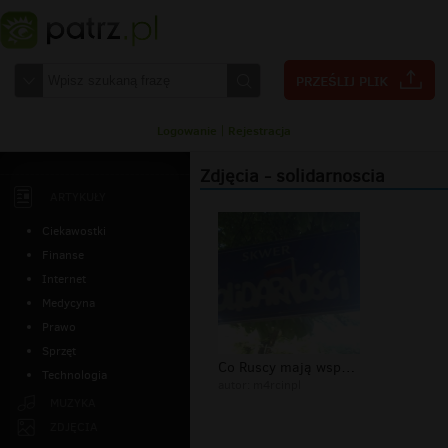
Logowanie
|
Rejestracja
Zdjęcia - solidarnoscia
ARTYKUŁY
Ciekawostki
Finanse
Internet
Medycyna
Prawo
Sprzęt
Co Ruscy mają wspólnego z Solidarnoś...
Technologia
autor:
m4rcinpl
MUZYKA
ZDJĘCIA