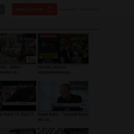
Logowanie
|
Rejestracja
00:00:40
00:00:39
ukiz - Adam
Parodia polityka
iewicz os...
antysystemowego...
00:00:56
00:00:51
nt Kukiz'15, Ruch 5
Paweł Kukiz - Trybunał Stanu
..
dla cał...
00:02:46
00:16:41