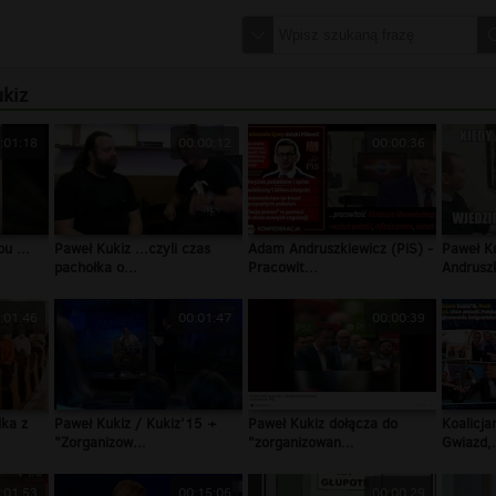
ukiz
:01:18
00:00:12
00:00:36
u ...
Paweł Kukiz ...czyli czas
Adam Andruszkiewicz (PiS) -
Paweł K
pachołka o...
Pracowit...
Andruszk
:01:46
00:01:47
00:00:39
lka z
Paweł Kukiz / Kukiz'15 +
Paweł Kukiz dołącza do
Koalicja
"Zorganizow...
"zorganizowan...
Gwiazd,.
:01:53
00:15:06
00:00:29