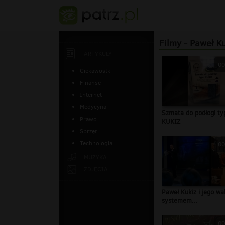
Filmy - Paweł K
ARTYKUŁY
00
Ciekawostki
Finanse
Internet
Medycyna
Szmata do podłogi typ
Prawo
KUKIZ
Sprzęt
Technologia
00
MUZYKA
ZDJĘCIA
Paweł Kukiz i jego wa
systemem...
00