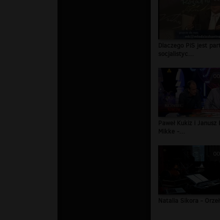
Dlaczego PiS jest par
socjalistyc...
00
Paweł Kukiz i Janusz 
Mikke -...
00
Natalia Sikora - Orzeł