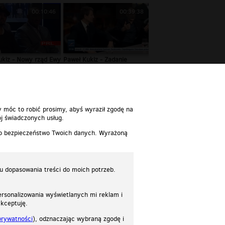
00:10:46
00:39:38
ukiz - Nowy rząd Ewy
Paweł Kukiz - Zadanie
...
specjalne (03.
y móc to robić prosimy, abyś wyraził zgodę na
j świadczonych usług.
 o bezpieczeństwo Twoich danych. Wyrażoną
lu dopasowania treści do moich potrzeb.
rsonalizowania wyświetlanych mi reklam i
akceptuję.
prywatności
), odznaczając wybraną zgodę i