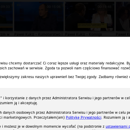
:09:33
00:15:06
00:19:48
yzm w
Paweł Kukiz - Kumoterstwo i
Paweł Kukiz - Komisja
Paweł K
nepotyzm...
Wenecka kazała...
Kopacz (
wisu chcemy dostarczać Ci coraz lepsze usługi oraz materiały redakcyjne. B
ich zachowań w serwisie. Zgoda ta pozwoli nam częściowo finansować rozwó
 zwiększymy zakresu naszych uprawnień bez Twojej zgody. Zadbamy również
 i korzystanie z danych przez Administratora Serwisu i jego partnerów w ce
ozumiem ją i akceptuję.
h danych osobowych przez Administratora Serwisu i jego partnerów w celu pe
ści marketingowych. Przeczytałem(am)
Politykę Prywatności
. Rozumiem ją i 
e i możesz je w dowolnym momencie wycofać (na podstronie z
ustawieniami 