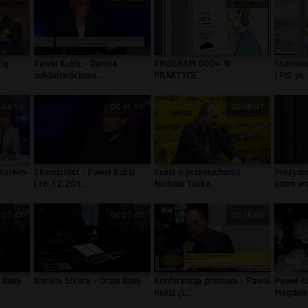
tią
Paweł Kukiz - Danina
PROGRAM 500+ W
Stanisła
solidarnościowa...
PRAKTYCE
i PiS pr..
:24:53
00:46:58
00:08:47
Korwin-
Skandaliści - Paweł Kukiz
Kukiz o przesłuchaniu
Prezyde
(16.12.201...
Michała Tuska.
ostro ws
:03:47
00:03:47
00:38:06
 Biały
Natalia Sikora - Orzeł Biały
Konferencja prasowa - Paweł
Paweł K
Kukiz (L...
Magdale