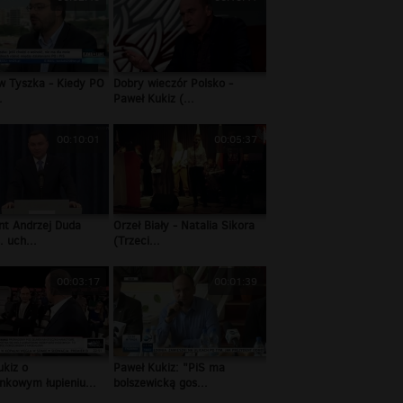
w Tyszka - Kiedy PO
Dobry wieczór Polsko -
.
Paweł Kukiz (...
00:10:01
00:05:37
nt Andrzej Duda
Orzeł Biały - Natalia Sikora
. uch...
(Trzeci...
00:03:17
00:01:39
ukiz o
Paweł Kukiz: "PiS ma
nkowym łupieniu...
bolszewicką gos...