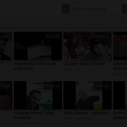
:33:04
00:03:59
00:20:10
 I
Sexmasterka rozbiera się
Co ludzie sądzą o Popku?
Zamienia
przed przec...
wydarzen
autor:
agmi
autor:
m
:00:09
00:05:20
00:05:08
Przygody Oliviera Twista -
Wojna światów - audiobook
Dr Piotr
..
audiobook...
audiobo
autor:
megan1002
autor:
megan1002
autor:
m