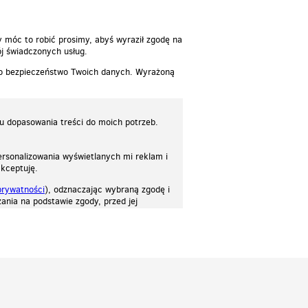
y móc to robić prosimy, abyś wyraził zgodę na
j świadczonych usług.
 o bezpieczeństwo Twoich danych. Wyrażoną
lu dopasowania treści do moich potrzeb.
rsonalizowania wyświetlanych mi reklam i
akceptuję.
prywatności
), odznaczając wybraną zgodę i
ania na podstawie zgody, przed jej
osować stronę do twoich potrzeb. Każdy może zaakceptować pliki cookies albo ma
cje.