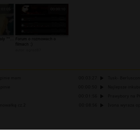
:03:05
00:00:10
ly ""...
Forum o rozmowach o
filmach :)
autor:
ogrod87
opinie mam
00:03:27
Tusk- Berlusconi
pinie
00:00:50
Najlepsze inkub
00:01:56
Prawybory na P
nowałką cz.2
00:08:56
Ivona wyraza op