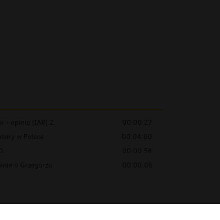
i - opinie (IAR).2
00:00:27
atory w Polsce
00:04:00
G
00:00:54
inie o Grzegorzu
00:00:06