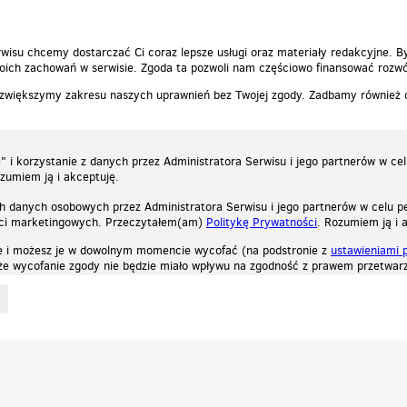
wisu chcemy dostarczać Ci coraz lepsze usługi oraz materiały redakcyjne. B
ich zachowań w serwisie. Zgoda ta pozwoli nam częściowo finansować rozwó
 zwiększymy zakresu naszych uprawnień bez Twojej zgody. Zadbamy również
 i korzystanie z danych przez Administratora Serwisu i jego partnerów w ce
ozumiem ją i akceptuję.
h danych osobowych przez Administratora Serwisu i jego partnerów w celu pe
ści marketingowych. Przeczytałem(am)
Politykę Prywatności
. Rozumiem ją i 
e i możesz je w dowolnym momencie wycofać (na podstronie z
ustawieniami 
, że wycofanie zgody nie będzie miało wpływu na zgodność z prawem przetwarz
ystycznych, reklamowych oraz funkcjonalnych. Dzięki nim możemy indywidualnie dost
liwość wyłączenia ich w przeglądarce, dzięki czemu nie będą zbierane żadne informa
Zapoznaj się z naszą polityką prywatności
Ok, rozumiem