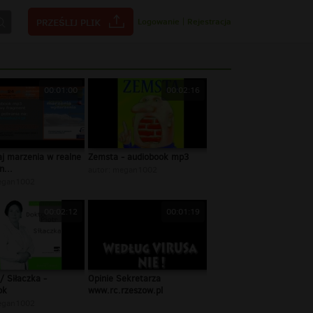
Logowanie
|
Rejestracja
00:01:00
00:02:16
j marzenia w realne
Zemsta - audiobook mp3
...
autor:
megan1002
egan1002
00:02:12
00:01:19
 / Siłaczka -
Opinie Sekretarza
ok
www.rc.rzeszow.pl
egan1002