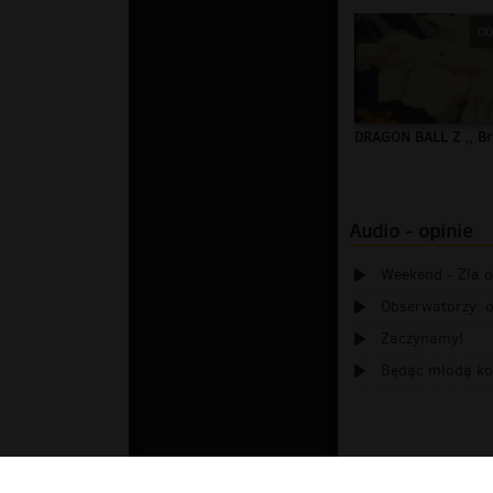
00
DRAGON BALL Z ,, Bro
Audio - opinie
Weekend - Zla 
Obserwatorzy: o
Zaczynamy!
Będąc młodą ko