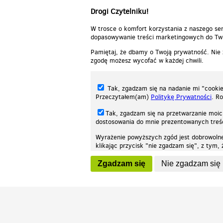
Drogi Czytelniku!
W trosce o komfort korzystania z naszego ser
dopasowywanie treści marketingowych do Two
Pamiętaj, że dbamy o Twoją prywatność. Nie
zgodę możesz wycofać w każdej chwili.
Tak, zgadzam się na nadanie mi "cookie"
Przeczytałem(am)
Politykę Prywatności
. R
Tak, zgadzam się na przetwarzanie moic
dostosowania do mnie prezentowanych tre
Wyrażenie powyższych zgód jest dobrowoln
klikając przycisk "nie zgadzam się", z tym
Nasza strona internetowa używa plików cookies (tzw. ciasteczka) w celach stat
wycofaniem.
moż
Zgadzam się
Nie zgadzam się