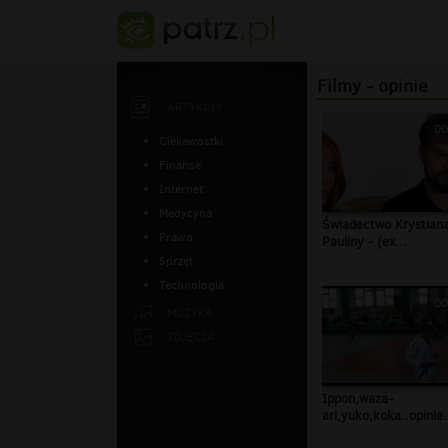
Filmy - opinie
ARTYKUŁY
00
Ciekawostki
Finanse
Internet
Medycyna
Świadectwo Krystiana
Prawo
Pauliny - (ex...
Sprzęt
Technologia
00
MUZYKA
ZDJĘCIA
Ippon,waza-
ari,yuko,koka..opinie.