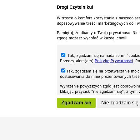
Drogi Czytelniku!
W trosce o komfort korzystania z naszego ser
dopasowywanie treści marketingowych do Two
Pamiętaj, że dbamy o Twoją prywatność. Nie
zgodę możesz wycofać w każdej chwili.
Tak, zgadzam się na nadanie mi "cookie"
Przeczytałem(am)
Politykę Prywatności
. R
Tak, zgadzam się na przetwarzanie moic
dostosowania do mnie prezentowanych tre
Wyrażenie powyższych zgód jest dobrowoln
klikając przycisk "nie zgadzam się", z tym
Nasza strona internetowa używa plików cookies (tzw. ciasteczka) w celach stat
wycofaniem.
moż
Zgadzam się
Nie zgadzam się