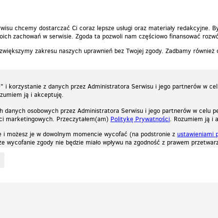
wisu chcemy dostarczać Ci coraz lepsze usługi oraz materiały redakcyjne. B
ich zachowań w serwisie. Zgoda ta pozwoli nam częściowo finansować rozwó
 zwiększymy zakresu naszych uprawnień bez Twojej zgody. Zadbamy również
 i korzystanie z danych przez Administratora Serwisu i jego partnerów w ce
ozumiem ją i akceptuję.
h danych osobowych przez Administratora Serwisu i jego partnerów w celu pe
ści marketingowych. Przeczytałem(am)
Politykę Prywatności
. Rozumiem ją i 
e i możesz je w dowolnym momencie wycofać (na podstronie z
ustawieniami 
, że wycofanie zgody nie będzie miało wpływu na zgodność z prawem przetwarz
ystycznych, reklamowych oraz funkcjonalnych. Dzięki nim możemy indywidualnie dost
liwość wyłączenia ich w przeglądarce, dzięki czemu nie będą zbierane żadne informa
Zapoznaj się z naszą polityką prywatności
Ok, rozumiem