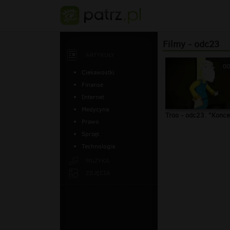
Filmy - odc23
ARTYKUŁY
00
Ciekawostki
Finanse
Internet
Medycyna
Troo - odc23. "Konce
Prawo
Sprzęt
Technologia
MUZYKA
ZDJĘCIA