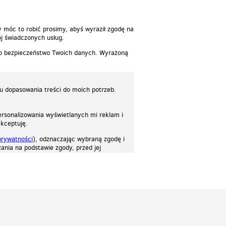
y móc to robić prosimy, abyś wyraził zgodę na
j świadczonych usług.
 o bezpieczeństwo Twoich danych. Wyrażoną
lu dopasowania treści do moich potrzeb.
rsonalizowania wyświetlanych mi reklam i
akceptuję.
prywatności
), odznaczając wybraną zgodę i
ania na podstawie zgody, przed jej
osować stronę do twoich potrzeb. Każdy może zaakceptować pliki cookies albo ma
cje.