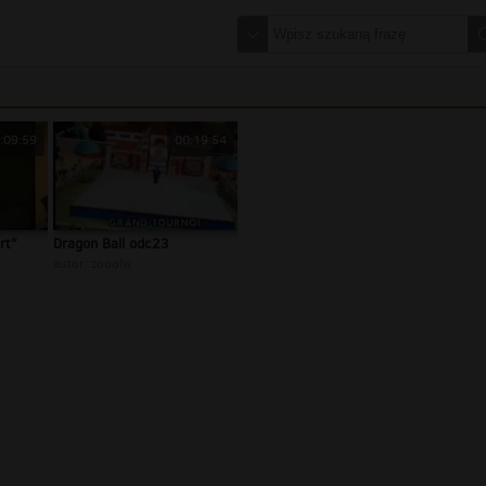
:09:59
00:19:54
rt"
Dragon Ball odc23
autor:
zooolw