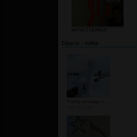
00:01:16
NUTKA Z FILMIKU!!
Zdjęcia - nutka
Trochę zimowego nastroju z nutką ero...
autor:
dj_t-night