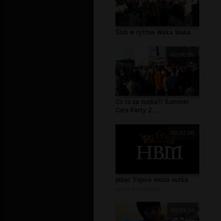
Ślub w rytmie Waka Waka
00:00:09
Co to za nutka?! Summer
Cars Party 2...
00:02:06
jebac frajera niezla nutka
autor:
karolpatyk
00:03:14