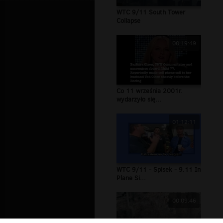
WTC 9/11 South Tower
Collapse
00:19:49
Co 11 września 2001r.
wydarzyło się...
01:12:11
WTC 9/11 - Spisek - 9.11 In
Plane Si...
00:09:46