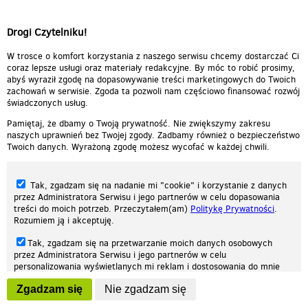
Drogi Czytelniku!
11 września - Fikcyjna
rzeczywistość...
W trosce o komfort korzystania z naszego serwisu chcemy dostarczać Ci
coraz lepsze usługi oraz materiały redakcyjne. By móc to robić prosimy,
abyś wyraził zgodę na dopasowywanie treści marketingowych do Twoich
zachowań w serwisie. Zgoda ta pozwoli nam częściowo finansować rozwój
świadczonych usług.
Pamiętaj, że dbamy o Twoją prywatność. Nie zwiększymy zakresu
naszych uprawnień bez Twojej zgody. Zadbamy również o bezpieczeństwo
Twoich danych. Wyrażoną zgodę możesz wycofać w każdej chwili.
Tak, zgadzam się na nadanie mi "cookie" i korzystanie z danych
przez Administratora Serwisu i jego partnerów w celu dopasowania
treści do moich potrzeb. Przeczytałem(am)
Politykę Prywatności
.
Rozumiem ją i akceptuję.
Nasza strona internetowa używa plików cookies (tzw. ciasteczka) w celach
Tak, zgadzam się na przetwarzanie moich danych osobowych
statystycznych, reklamowych oraz funkcjonalnych. Dzięki nim możemy
przez Administratora Serwisu i jego partnerów w celu
indywidualnie dostosować stronę do twoich potrzeb. Każdy może zaakceptować
personalizowania wyświetlanych mi reklam i dostosowania do mnie
pliki cookies albo ma możliwość wyłączenia ich w przeglądarce, dzięki czemu nie
prezentowanych treści marketingowych. Przeczytałem(am)
Politykę
będą zbierane żadne informacje.
Zgadzam się
Nie zgadzam się
Prywatności
. Rozumiem ją i akceptuję.
Zapoznaj się z naszą polityką prywatności
Ok, rozumiem