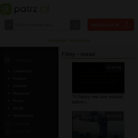
Logowanie
|
Rejestracja
Filmy - norad
ARTYKUŁY
00:05:49
Ciekawostki
Finanse
Internet
Medycyna
TV Fakery test runs minutes
Prawo
before l...
Sprzęt
Technologia
00:08:59
MUZYKA
ZDJĘCIA