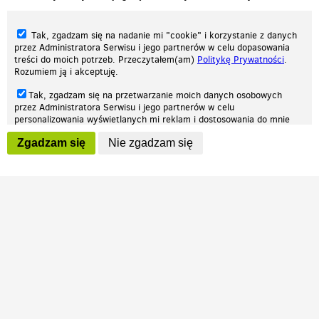
Tak, zgadzam się na nadanie mi "cookie" i korzystanie z danych
przez Administratora Serwisu i jego partnerów w celu dopasowania
treści do moich potrzeb. Przeczytałem(am)
Politykę Prywatności
.
Rozumiem ją i akceptuję.
Nasza strona internetowa używa plików cookies (tzw. ciasteczka) w celach
Tak, zgadzam się na przetwarzanie moich danych osobowych
statystycznych, reklamowych oraz funkcjonalnych. Dzięki nim możemy
przez Administratora Serwisu i jego partnerów w celu
indywidualnie dostosować stronę do twoich potrzeb. Każdy może zaakceptować
personalizowania wyświetlanych mi reklam i dostosowania do mnie
pliki cookies albo ma możliwość wyłączenia ich w przeglądarce, dzięki czemu nie
prezentowanych treści marketingowych. Przeczytałem(am)
Politykę
będą zbierane żadne informacje.
Zgadzam się
Nie zgadzam się
Prywatności
. Rozumiem ją i akceptuję.
Zapoznaj się z naszą polityką prywatności
Ok, rozumiem
Wyrażenie powyższych zgód jest dobrowolne i możesz je w dowolnym
momencie wycofać (na podstronie z
ustawieniami prywatności
),
odznaczając wybraną zgodę i klikając przycisk "nie zgadzam się", z
tym, że wycofanie zgody nie będzie miało wpływu na zgodność z
prawem przetwarzania na podstawie zgody, przed jej wycofaniem.
Patrz.pl
Strona główna
Regulamin