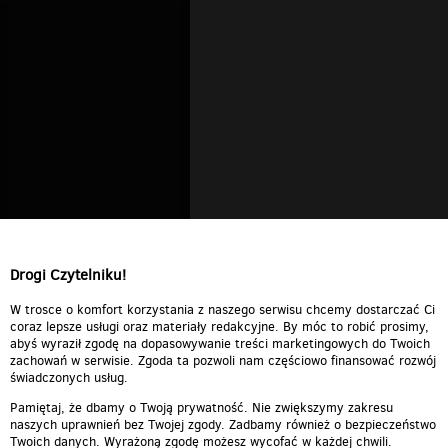
Drogi Czytelniku!
W trosce o komfort korzystania z naszego serwisu chcemy dostarczać Ci
coraz lepsze usługi oraz materiały redakcyjne. By móc to robić prosimy,
abyś wyraził zgodę na dopasowywanie treści marketingowych do Twoich
zachowań w serwisie. Zgoda ta pozwoli nam częściowo finansować rozwój
świadczonych usług.
Pamiętaj, że dbamy o Twoją prywatność. Nie zwiększymy zakresu
naszych uprawnień bez Twojej zgody. Zadbamy również o bezpieczeństwo
Twoich danych. Wyrażoną zgodę możesz wycofać w każdej chwili.