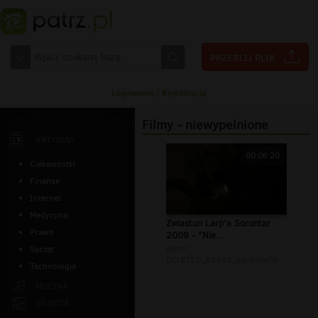
Logowanie
|
Rejestracja
Filmy - niewypelnione
ARTYKUŁY
00:06:20
Ciekawostki
Finanse
Internet
Medycyna
Zwiastun Larp'a Sorontar
Prawo
2009 - "Nie...
autor:
Sprzęt
DELETED_88ADE_karolina79
Technologia
MUZYKA
ZDJĘCIA