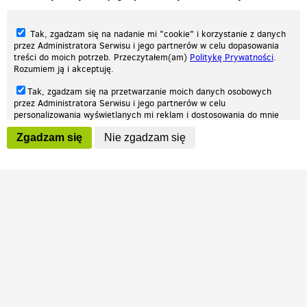
Tak, zgadzam się na nadanie mi "cookie" i korzystanie z danych
przez Administratora Serwisu i jego partnerów w celu dopasowania
treści do moich potrzeb. Przeczytałem(am)
Politykę Prywatności
.
Rozumiem ją i akceptuję.
Nasza strona internetowa używa plików cookies (tzw. ciasteczka) w celach
Tak, zgadzam się na przetwarzanie moich danych osobowych
statystycznych, reklamowych oraz funkcjonalnych. Dzięki nim możemy
przez Administratora Serwisu i jego partnerów w celu
indywidualnie dostosować stronę do twoich potrzeb. Każdy może zaakceptować
personalizowania wyświetlanych mi reklam i dostosowania do mnie
pliki cookies albo ma możliwość wyłączenia ich w przeglądarce, dzięki czemu nie
prezentowanych treści marketingowych. Przeczytałem(am)
Politykę
będą zbierane żadne informacje.
Zgadzam się
Nie zgadzam się
Prywatności
. Rozumiem ją i akceptuję.
Zapoznaj się z naszą polityką prywatności
Ok, rozumiem
Wyrażenie powyższych zgód jest dobrowolne i możesz je w dowolnym
momencie wycofać (na podstronie z
ustawieniami prywatności
),
odznaczając wybraną zgodę i klikając przycisk "nie zgadzam się", z
tym, że wycofanie zgody nie będzie miało wpływu na zgodność z
prawem przetwarzania na podstawie zgody, przed jej wycofaniem.
Patrz.pl
Strona główna
Regulamin