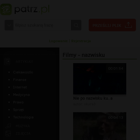
Logowanie
|
Rejestracja
Filmy - nazwisku
ARTYKUŁY
00:01:54
Ciekawostki
Finanse
Internet
Medycyna
Nie po nazwisku ku..a
Prawo
autor:
skura3
Sprzęt
Technologia
00:04:13
MUZYKA
ZDJĘCIA