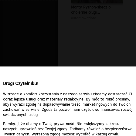
Monty Python-skecz o
cholernie długi...
autor:
dwazlote
Drogi Czytelniku!
W trosce o komfort korzystania z naszego serwisu chcemy dostarczać Ci
coraz lepsze usługi oraz materiały redakcyjne. By móc to robić prosimy,
abyś wyraził zgodę na dopasowywanie treści marketingowych do Twoich
zachowań w serwisie. Zgoda ta pozwoli nam częściowo finansować rozwój
świadczonych usług.
Pamiętaj, że dbamy o Twoją prywatność. Nie zwiększymy zakresu
naszych uprawnień bez Twojej zgody. Zadbamy również o bezpieczeństwo
Twoich danych. Wyrażoną zgodę możesz wycofać w każdej chwili.