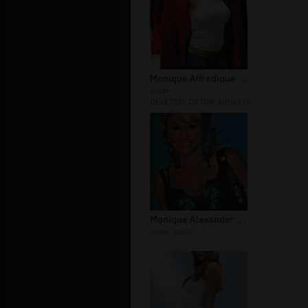
Monique Alfradique nago - Sex
autor:
DELETED_D87D8_alicja119
Monique Alexander sex - Sex
autor:
ashia