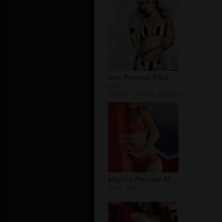
xxxx Monique Alfradique - Sex
autor:
DELETED_D87D8_alicja119
playboy Monique Alexander - Sex
autor:
ashia