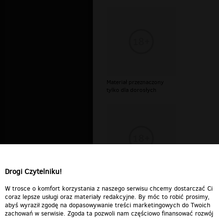
Materiał przeznaczony
tylko dla dorosłych
Drogi Czytelniku!
Materiał przeznaczony
tylko dla dorosłych
W trosce o komfort korzystania z naszego serwisu chcemy dostarczać Ci
coraz lepsze usługi oraz materiały redakcyjne. By móc to robić prosimy,
abyś wyraził zgodę na dopasowywanie treści marketingowych do Twoich
zachowań w serwisie. Zgoda ta pozwoli nam częściowo finansować rozwój