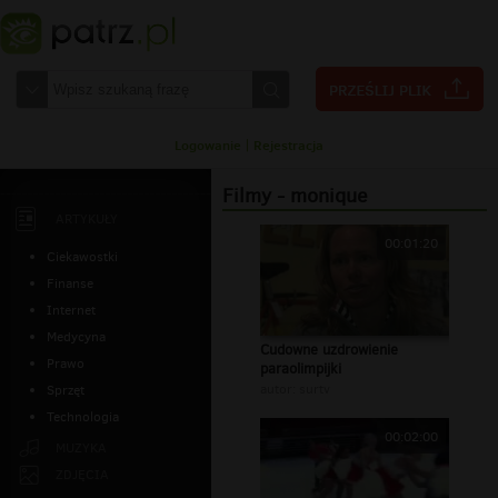
Logowanie
|
Rejestracja
Filmy - monique
ARTYKUŁY
00:01:20
Ciekawostki
Finanse
Internet
Medycyna
Cudowne uzdrowienie
Prawo
paraolimpijki
autor:
surtv
Sprzęt
Technologia
00:02:00
MUZYKA
ZDJĘCIA