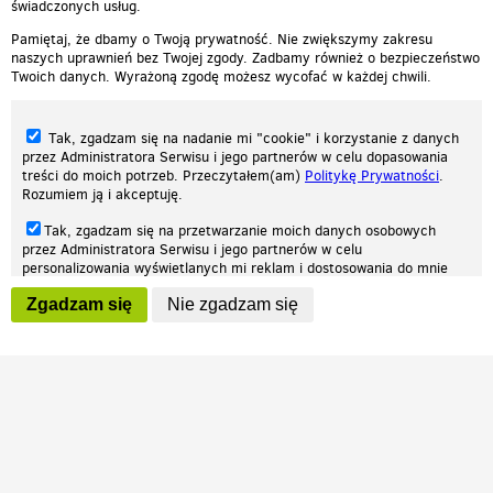
świadczonych usług.
Pamiętaj, że dbamy o Twoją prywatność. Nie zwiększymy zakresu
naszych uprawnień bez Twojej zgody. Zadbamy również o bezpieczeństwo
Twoich danych. Wyrażoną zgodę możesz wycofać w każdej chwili.
Tak, zgadzam się na nadanie mi "cookie" i korzystanie z danych
przez Administratora Serwisu i jego partnerów w celu dopasowania
treści do moich potrzeb. Przeczytałem(am)
Politykę Prywatności
.
Rozumiem ją i akceptuję.
Nasza strona internetowa używa plików cookies (tzw. ciasteczka) w celach
Tak, zgadzam się na przetwarzanie moich danych osobowych
statystycznych, reklamowych oraz funkcjonalnych. Dzięki nim możemy
przez Administratora Serwisu i jego partnerów w celu
indywidualnie dostosować stronę do twoich potrzeb. Każdy może zaakceptować
personalizowania wyświetlanych mi reklam i dostosowania do mnie
pliki cookies albo ma możliwość wyłączenia ich w przeglądarce, dzięki czemu nie
prezentowanych treści marketingowych. Przeczytałem(am)
Politykę
będą zbierane żadne informacje.
Zgadzam się
Nie zgadzam się
Prywatności
. Rozumiem ją i akceptuję.
Zapoznaj się z naszą polityką prywatności
Ok, rozumiem
Wyrażenie powyższych zgód jest dobrowolne i możesz je w dowolnym
momencie wycofać (na podstronie z
ustawieniami prywatności
),
odznaczając wybraną zgodę i klikając przycisk "nie zgadzam się", z
tym, że wycofanie zgody nie będzie miało wpływu na zgodność z
prawem przetwarzania na podstawie zgody, przed jej wycofaniem.