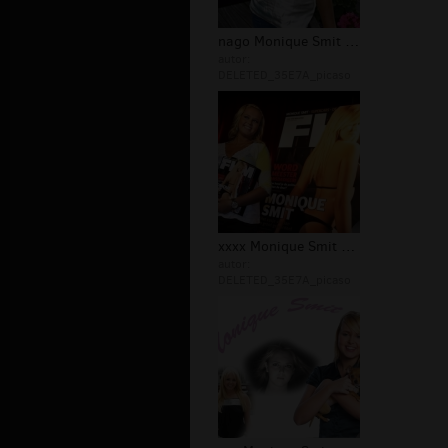
nago Monique Smit - Sex
autor:
DELETED_35E7A_picaso
xxxx Monique Smit - Sex
autor:
DELETED_35E7A_picaso