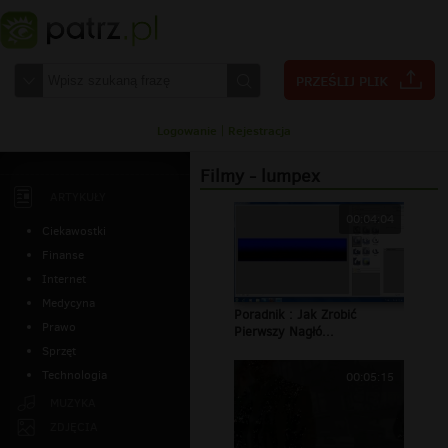
Logowanie
|
Rejestracja
Filmy - lumpex
ARTYKUŁY
00:04:04
Ciekawostki
Finanse
Internet
Medycyna
Poradnik : Jak Zrobić
Prawo
Pierwszy Nagłó...
Sprzęt
Technologia
00:05:15
MUZYKA
ZDJĘCIA