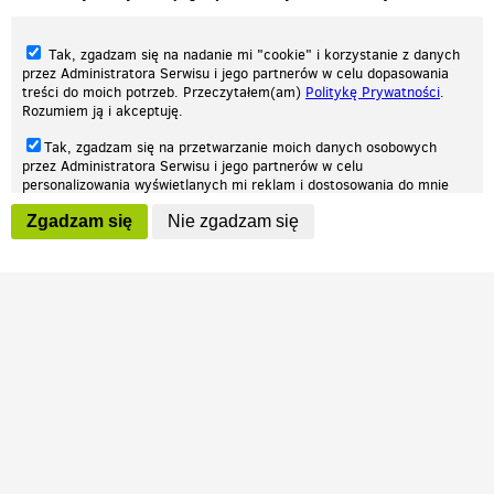
Tak, zgadzam się na nadanie mi "cookie" i korzystanie z danych
przez Administratora Serwisu i jego partnerów w celu dopasowania
treści do moich potrzeb. Przeczytałem(am)
Politykę Prywatności
.
Rozumiem ją i akceptuję.
Nasza strona internetowa używa plików cookies (tzw. ciasteczka) w celach
Tak, zgadzam się na przetwarzanie moich danych osobowych
statystycznych, reklamowych oraz funkcjonalnych. Dzięki nim możemy
przez Administratora Serwisu i jego partnerów w celu
indywidualnie dostosować stronę do twoich potrzeb. Każdy może zaakceptować
personalizowania wyświetlanych mi reklam i dostosowania do mnie
pliki cookies albo ma możliwość wyłączenia ich w przeglądarce, dzięki czemu nie
prezentowanych treści marketingowych. Przeczytałem(am)
Politykę
będą zbierane żadne informacje.
Zgadzam się
Nie zgadzam się
Prywatności
. Rozumiem ją i akceptuję.
Zapoznaj się z naszą polityką prywatności
Ok, rozumiem
Wyrażenie powyższych zgód jest dobrowolne i możesz je w dowolnym
momencie wycofać (na podstronie z
ustawieniami prywatności
),
odznaczając wybraną zgodę i klikając przycisk "nie zgadzam się", z
tym, że wycofanie zgody nie będzie miało wpływu na zgodność z
prawem przetwarzania na podstawie zgody, przed jej wycofaniem.
Patrz.pl
Strona główna
Regulamin