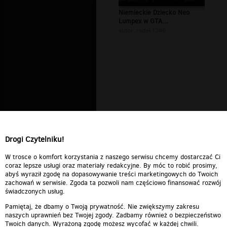
Niemieckie Dziecko Neo
Lumpex w GTA...
autor:
radek1346
Drogi Czytelniku!
W trosce o komfort korzystania z naszego serwisu chcemy dostarczać Ci
coraz lepsze usługi oraz materiały redakcyjne. By móc to robić prosimy,
abyś wyraził zgodę na dopasowywanie treści marketingowych do Twoich
zachowań w serwisie. Zgoda ta pozwoli nam częściowo finansować rozwój
świadczonych usług.
Pamiętaj, że dbamy o Twoją prywatność. Nie zwiększymy zakresu
naszych uprawnień bez Twojej zgody. Zadbamy również o bezpieczeństwo
Twoich danych. Wyrażoną zgodę możesz wycofać w każdej chwili.