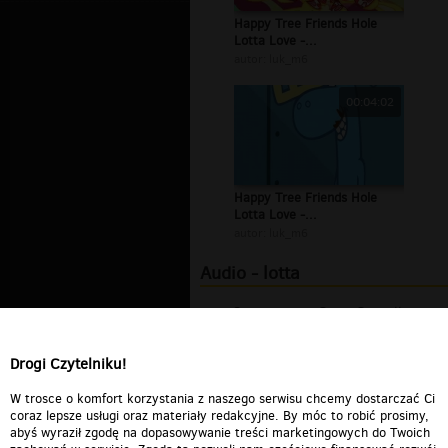
Happy Tree Friends Hole
Lotta Love -...
autor:
luk_m6
00:04:02
Happy Tree Friends Hole
Lotta Love -...
autor:
luk_m6
Audio - lotta
Santana and Chris Cornell-
Whole Lotta...
00:03:50
Drogi Czytelniku!
Mark Alston, Vanjee feat. Matt
Beilis...
00:05:50
W trosce o komfort korzystania z naszego serwisu chcemy dostarczać Ci
coraz lepsze usługi oraz materiały redakcyjne. By móc to robić prosimy,
abyś wyraził zgodę na dopasowywanie treści marketingowych do Twoich