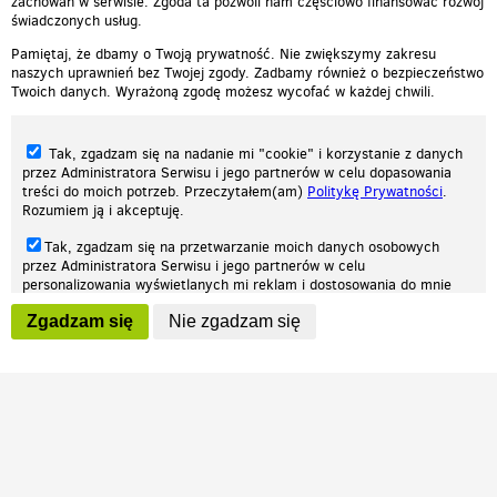
zachowań w serwisie. Zgoda ta pozwoli nam częściowo finansować rozwój
świadczonych usług.
Pamiętaj, że dbamy o Twoją prywatność. Nie zwiększymy zakresu
naszych uprawnień bez Twojej zgody. Zadbamy również o bezpieczeństwo
Twoich danych. Wyrażoną zgodę możesz wycofać w każdej chwili.
Tak, zgadzam się na nadanie mi "cookie" i korzystanie z danych
przez Administratora Serwisu i jego partnerów w celu dopasowania
treści do moich potrzeb. Przeczytałem(am)
Politykę Prywatności
.
Rozumiem ją i akceptuję.
Nasza strona internetowa używa plików cookies (tzw. ciasteczka) w celach
Tak, zgadzam się na przetwarzanie moich danych osobowych
statystycznych, reklamowych oraz funkcjonalnych. Dzięki nim możemy
przez Administratora Serwisu i jego partnerów w celu
indywidualnie dostosować stronę do twoich potrzeb. Każdy może zaakceptować
personalizowania wyświetlanych mi reklam i dostosowania do mnie
pliki cookies albo ma możliwość wyłączenia ich w przeglądarce, dzięki czemu nie
prezentowanych treści marketingowych. Przeczytałem(am)
Politykę
będą zbierane żadne informacje.
Zgadzam się
Nie zgadzam się
Prywatności
. Rozumiem ją i akceptuję.
Zapoznaj się z naszą polityką prywatności
Ok, rozumiem
Wyrażenie powyższych zgód jest dobrowolne i możesz je w dowolnym
momencie wycofać (na podstronie z
ustawieniami prywatności
),
odznaczając wybraną zgodę i klikając przycisk "nie zgadzam się", z
tym, że wycofanie zgody nie będzie miało wpływu na zgodność z
prawem przetwarzania na podstawie zgody, przed jej wycofaniem.