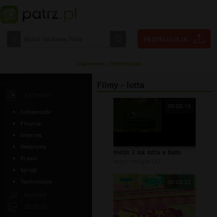
Logowanie
|
Rejestracja
Filmy - lotta
ARTYKUŁY
00:02:13
Ciekawostki
Finanse
Internet
Medycyna
metin 2 lok lotta e ballo
Prawo
autor:
smugiel123
Sprzęt
Technologia
00:03:22
MUZYKA
ZDJĘCIA