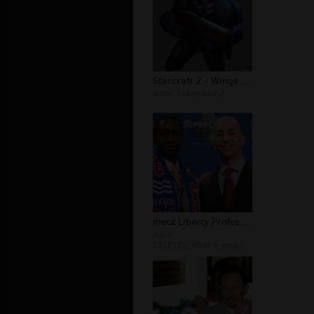
Starcraft 2 - Wings of liberty-7
autor:
hakermatiful
mecz Liberty Professionals F.C. Abdu...
autor:
DELETED_9D4FB_emik1