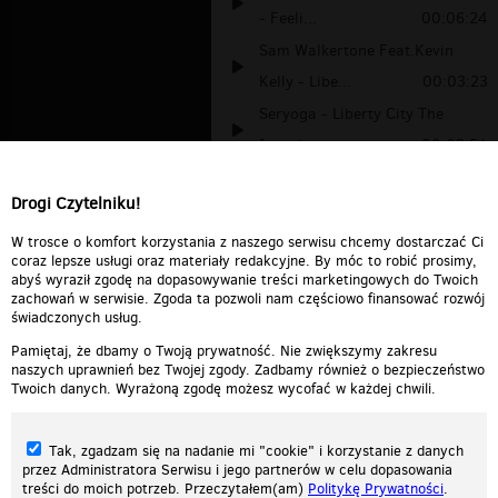
- Feeli...
00:06:24
Sam Walkertone Feat.Kevin
Kelly - Libe...
00:03:23
Seryoga - Liberty City The
Invasion
00:03:51
Immediate Music - Liberty
Drogi Czytelniku!
Shield
00:02:15
Joel Kalsi-Liberty
00:04:56
W trosce o komfort korzystania z naszego serwisu chcemy dostarczać Ci
coraz lepsze usługi oraz materiały redakcyjne. By móc to robić prosimy,
abyś wyraził zgodę na dopasowywanie treści marketingowych do Twoich
zachowań w serwisie. Zgoda ta pozwoli nam częściowo finansować rozwój
świadczonych usług.
Pamiętaj, że dbamy o Twoją prywatność. Nie zwiększymy zakresu
naszych uprawnień bez Twojej zgody. Zadbamy również o bezpieczeństwo
Twoich danych. Wyrażoną zgodę możesz wycofać w każdej chwili.
Tak, zgadzam się na nadanie mi "cookie" i korzystanie z danych
przez Administratora Serwisu i jego partnerów w celu dopasowania
treści do moich potrzeb. Przeczytałem(am)
Politykę Prywatności
.