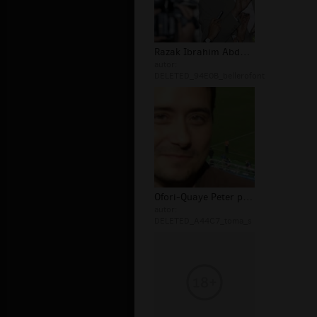
Razak Ibrahim Abdul Liberty Professi...
autor:
DELETED_94E0B_bellerofont
Ofori-Quaye Peter piłka nożna Hapoel...
autor:
DELETED_A44C7_toma_s