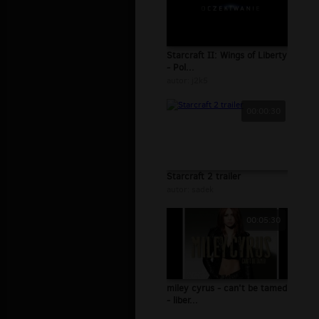
Starcraft II: Wings of Liberty
- Pol...
autor:
j2k5
00:00:30
Starcraft 2 trailer
autor:
sadek
00:05:30
miley cyrus - can't be tamed
- liber...