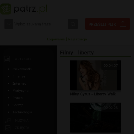
Logowanie
|
Rejestracja
Filmy - liberty
ARTYKUŁY
00:04:07
Ciekawostki
Finanse
Internet
Medycyna
Miley Cyrus - Liberty Walk
Prawo
Sprzęt
00:02:23
Technologia
MUZYKA
ZDJĘCIA