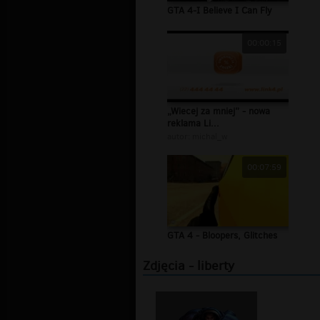
GTA 4-I Believe I Can Fly
00:00:15
„Wiecej za mniej” - nowa
reklama Li...
autor:
michal_w
00:07:59
GTA 4 - Bloopers, Glitches
Zdjęcia - liberty