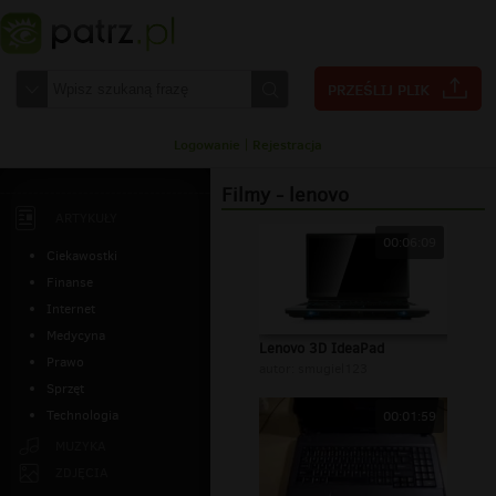
Logowanie
|
Rejestracja
Filmy - lenovo
ARTYKUŁY
00:06:09
Ciekawostki
Finanse
Internet
Medycyna
Lenovo 3D IdeaPad
Prawo
autor:
smugiel123
Sprzęt
Technologia
00:01:59
MUZYKA
ZDJĘCIA