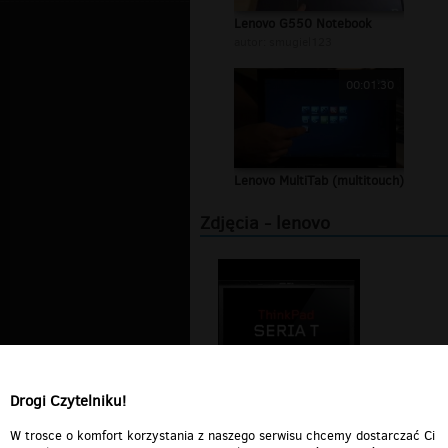
Lenovo G550 Notebook
autor:
smugiel123
00:01:30
Lenovo MultiTab (multitouch)
Zdjęcia - lenovo
Drogi Czytelniku!
Lenovo ThinkPad.jpg
autor:
digitmedia.pl
W trosce o komfort korzystania z naszego serwisu chcemy dostarczać Ci