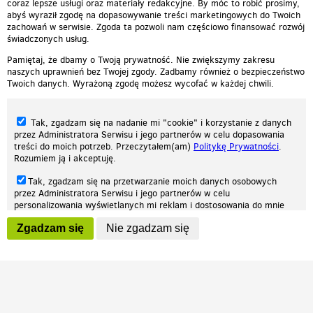
coraz lepsze usługi oraz materiały redakcyjne. By móc to robić prosimy,
abyś wyraził zgodę na dopasowywanie treści marketingowych do Twoich
zachowań w serwisie. Zgoda ta pozwoli nam częściowo finansować rozwój
świadczonych usług.
Pamiętaj, że dbamy o Twoją prywatność. Nie zwiększymy zakresu
naszych uprawnień bez Twojej zgody. Zadbamy również o bezpieczeństwo
Twoich danych. Wyrażoną zgodę możesz wycofać w każdej chwili.
Tak, zgadzam się na nadanie mi "cookie" i korzystanie z danych
przez Administratora Serwisu i jego partnerów w celu dopasowania
treści do moich potrzeb. Przeczytałem(am)
Politykę Prywatności
.
Rozumiem ją i akceptuję.
Nasza strona internetowa używa plików cookies (tzw. ciasteczka) w celach
Tak, zgadzam się na przetwarzanie moich danych osobowych
statystycznych, reklamowych oraz funkcjonalnych. Dzięki nim możemy
przez Administratora Serwisu i jego partnerów w celu
indywidualnie dostosować stronę do twoich potrzeb. Każdy może zaakceptować
personalizowania wyświetlanych mi reklam i dostosowania do mnie
pliki cookies albo ma możliwość wyłączenia ich w przeglądarce, dzięki czemu nie
prezentowanych treści marketingowych. Przeczytałem(am)
Politykę
będą zbierane żadne informacje.
Zgadzam się
Nie zgadzam się
Prywatności
. Rozumiem ją i akceptuję.
Zapoznaj się z naszą polityką prywatności
Ok, rozumiem
Wyrażenie powyższych zgód jest dobrowolne i możesz je w dowolnym
momencie wycofać (na podstronie z
ustawieniami prywatności
),
odznaczając wybraną zgodę i klikając przycisk "nie zgadzam się", z
tym, że wycofanie zgody nie będzie miało wpływu na zgodność z
prawem przetwarzania na podstawie zgody, przed jej wycofaniem.