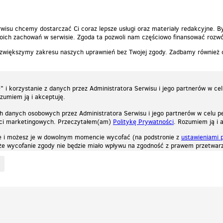
wisu chcemy dostarczać Ci coraz lepsze usługi oraz materiały redakcyjne. B
ich zachowań w serwisie. Zgoda ta pozwoli nam częściowo finansować rozwó
 zwiększymy zakresu naszych uprawnień bez Twojej zgody. Zadbamy również
 i korzystanie z danych przez Administratora Serwisu i jego partnerów w ce
ozumiem ją i akceptuję.
h danych osobowych przez Administratora Serwisu i jego partnerów w celu pe
ści marketingowych. Przeczytałem(am)
Politykę Prywatności
. Rozumiem ją i 
e i możesz je w dowolnym momencie wycofać (na podstronie z
ustawieniami 
, że wycofanie zgody nie będzie miało wpływu na zgodność z prawem przetwarz
ystycznych, reklamowych oraz funkcjonalnych. Dzięki nim możemy indywidualnie dost
liwość wyłączenia ich w przeglądarce, dzięki czemu nie będą zbierane żadne informa
Zapoznaj się z naszą polityką prywatności
Ok, rozumiem