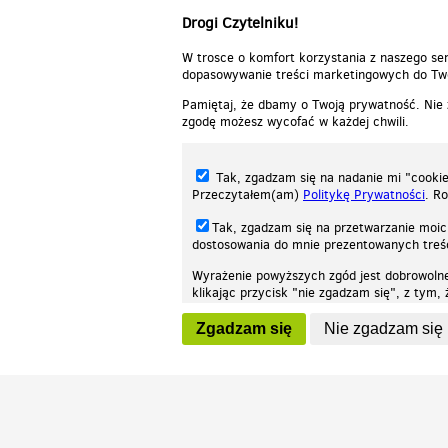
Drogi Czytelniku!
W trosce o komfort korzystania z naszego ser
dopasowywanie treści marketingowych do Two
Pamiętaj, że dbamy o Twoją prywatność. Nie
zgodę możesz wycofać w każdej chwili.
Tak, zgadzam się na nadanie mi "cookie"
Przeczytałem(am)
Politykę Prywatności
. R
Tak, zgadzam się na przetwarzanie moic
dostosowania do mnie prezentowanych tre
Wyrażenie powyższych zgód jest dobrowoln
klikając przycisk "nie zgadzam się", z tym
Nasza strona internetowa używa plików cookies (tzw. ciasteczka) w celach stat
wycofaniem.
moż
Zgadzam się
Nie zgadzam się