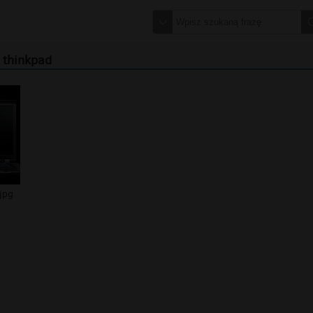
o thinkpad
jpg