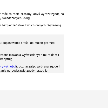
y móc to robić prosimy, abyś wyraził zgodę na
j świadczonych usług.
 o bezpieczeństwo Twoich danych. Wyrażoną
lu dopasowania treści do moich potrzeb.
rsonalizowania wyświetlanych mi reklam i
akceptuję.
prywatności
), odznaczając wybraną zgodę i
ania na podstawie zgody, przed jej
osować stronę do twoich potrzeb. Każdy może zaakceptować pliki cookies albo ma
cje.