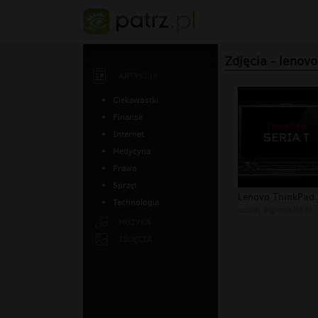
Zdjęcia - lenov
ARTYKUŁY
Ciekawostki
Finanse
Internet
Medycyna
Prawo
Sprzęt
Lenovo ThinkPad.
Technologia
autor:
digitmedia.pl
MUZYKA
ZDJĘCIA