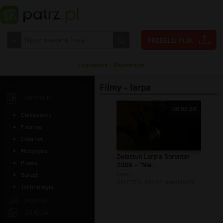
Logowanie
|
Rejestracja
Filmy - larpa
ARTYKUŁY
00:06:20
Ciekawostki
Finanse
Internet
Medycyna
Zwiastun Larp'a Sorontar
Prawo
2009 - "Nie...
autor:
Sprzęt
DELETED_88ADE_karolina79
Technologia
MUZYKA
ZDJĘCIA