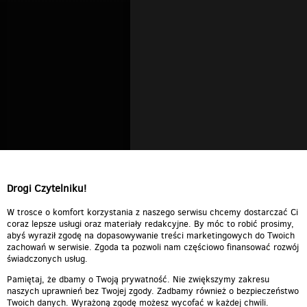
Drogi Czytelniku!
W trosce o komfort korzystania z naszego serwisu chcemy dostarczać Ci
coraz lepsze usługi oraz materiały redakcyjne. By móc to robić prosimy,
abyś wyraził zgodę na dopasowywanie treści marketingowych do Twoich
zachowań w serwisie. Zgoda ta pozwoli nam częściowo finansować rozwój
świadczonych usług.
Pamiętaj, że dbamy o Twoją prywatność. Nie zwiększymy zakresu
naszych uprawnień bez Twojej zgody. Zadbamy również o bezpieczeństwo
Twoich danych. Wyrażoną zgodę możesz wycofać w każdej chwili.