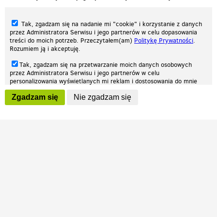
Tak, zgadzam się na nadanie mi "cookie" i korzystanie z danych
przez Administratora Serwisu i jego partnerów w celu dopasowania
treści do moich potrzeb. Przeczytałem(am)
Politykę Prywatności
.
Rozumiem ją i akceptuję.
Nasza strona internetowa używa plików cookies (tzw. ciasteczka) w celach
Tak, zgadzam się na przetwarzanie moich danych osobowych
statystycznych, reklamowych oraz funkcjonalnych. Dzięki nim możemy
przez Administratora Serwisu i jego partnerów w celu
indywidualnie dostosować stronę do twoich potrzeb. Każdy może zaakceptować
personalizowania wyświetlanych mi reklam i dostosowania do mnie
pliki cookies albo ma możliwość wyłączenia ich w przeglądarce, dzięki czemu nie
prezentowanych treści marketingowych. Przeczytałem(am)
Politykę
będą zbierane żadne informacje.
Zgadzam się
Nie zgadzam się
Prywatności
. Rozumiem ją i akceptuję.
Zapoznaj się z naszą polityką prywatności
Ok, rozumiem
Wyrażenie powyższych zgód jest dobrowolne i możesz je w dowolnym
momencie wycofać (na podstronie z
ustawieniami prywatności
),
odznaczając wybraną zgodę i klikając przycisk "nie zgadzam się", z
tym, że wycofanie zgody nie będzie miało wpływu na zgodność z
prawem przetwarzania na podstawie zgody, przed jej wycofaniem.
Patrz.pl
Strona główna
Regulamin