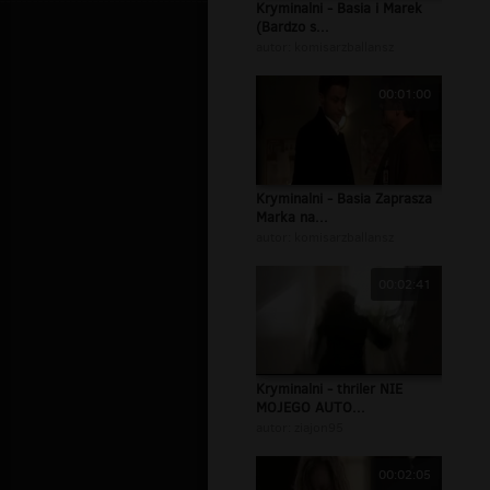
Kryminalni - Basia i Marek
(Bardzo s...
autor:
komisarzballansz
00:01:00
Kryminalni - Basia Zaprasza
Marka na...
autor:
komisarzballansz
00:02:41
Kryminalni - thriler NIE
MOJEGO AUTO...
autor:
ziajon95
00:02:05