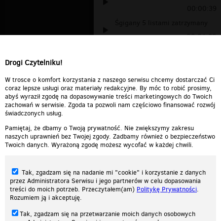
00:00:39
Śgigany 5 listami zatrzymany
00:01:20
The Begining of Kryminalni
Drogi Czytelniku!
[nOTSer&quo...
00:02:52
Kryminalni End Theme
00:02:11
W trosce o komfort korzystania z naszego serwisu chcemy dostarczać Ci
coraz lepsze usługi oraz materiały redakcyjne. By móc to robić prosimy,
abyś wyraził zgodę na dopasowywanie treści marketingowych do Twoich
zachowań w serwisie. Zgoda ta pozwoli nam częściowo finansować rozwój
świadczonych usług.
Pamiętaj, że dbamy o Twoją prywatność. Nie zwiększymy zakresu
naszych uprawnień bez Twojej zgody. Zadbamy również o bezpieczeństwo
Twoich danych. Wyrażoną zgodę możesz wycofać w każdej chwili.
Tak, zgadzam się na nadanie mi "cookie" i korzystanie z danych
przez Administratora Serwisu i jego partnerów w celu dopasowania
treści do moich potrzeb. Przeczytałem(am)
Politykę Prywatności
.
Rozumiem ją i akceptuję.
Nasza strona internetowa używa plików cookies (tzw. ciasteczka) w celach
Tak, zgadzam się na przetwarzanie moich danych osobowych
statystycznych, reklamowych oraz funkcjonalnych. Dzięki nim możemy