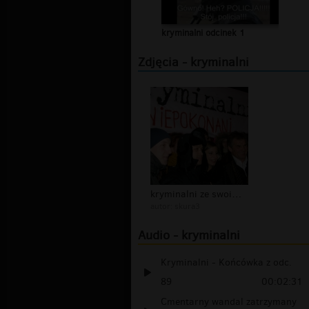
kryminalni odcinek 1
Zdjęcia - kryminalni
kryminalni ze swoim fan clubem
autor:
skura3
Audio - kryminalni
Kryminalni - Końcówka z odc.
89
00:02:31
Cmentarny wandal zatrzymany