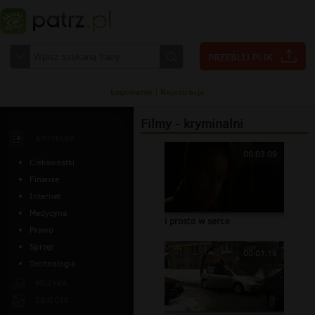
Logowanie
|
Rejestracja
Filmy - kryminalni
ARTYKUŁY
00:03:09
Ciekawostki
Finanse
Internet
Medycyna
i prosto w serce .
Prawo
Sprzęt
00:01:18
Technologia
MUZYKA
ZDJĘCIA