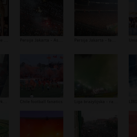
Dziewczyny lubiące sport1
Persija Jakarta - Asian ultras
Persija Jakarta - fans indonesia
Ultras Libia - Afryka football fans
Chile football fanatics
Liga brazylijska - racowisko kibice