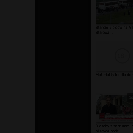
Starcie kibiców na A1
Stalowa...
Materiał tylko dla do
00
3 osoby z zarzutami 
bijatyce podc...