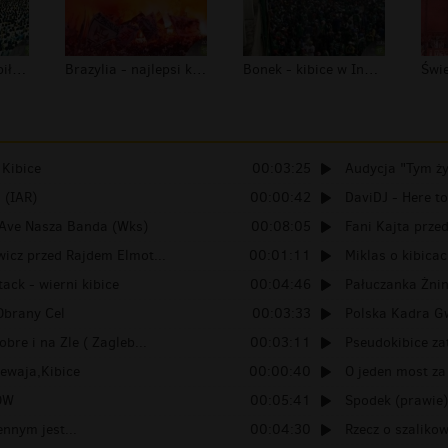
Indie - Kalkuta - piłka nożna
Brazylia - najlepsi kibice na świeci...
Bonek - kibice w Indonezji - ultras...
 Kibice
00:03:25
Audycja "Tym żyj
 (IAR)
00:00:42
DaviDJ - Here t
- Ave Nasza Banda (Wks)
00:08:05
Fani Kajta przed
icz przed Rajdem Elmot...
00:01:11
Miklas o kibica
ack - wierni kibice
00:04:46
Pałuczanka Żnin 
Obrany Cel
00:03:33
Polska Kadra Gw
obre i na Zle ( Zagleb...
00:03:11
Pseudokibice za
ewaja,Kibice
00:00:40
O jeden most za
ÓW
00:05:41
Spodek (prawie)
ennym jest...
00:04:30
Rzecz o szaliko