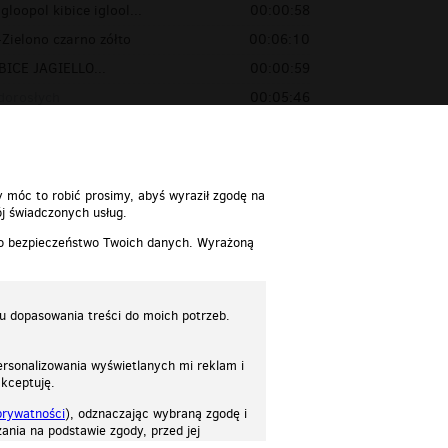
gloopol kibice iglool...
00:00:58
-Zielono czarno zółto
00:06:10
BICE JAGIELLO...
00:00:59
 dorosłych
00:05:46
y móc to robić prosimy, abyś wyraził zgodę na
j świadczonych usług.
 o bezpieczeństwo Twoich danych. Wyrażoną
lu dopasowania treści do moich potrzeb.
rsonalizowania wyświetlanych mi reklam i
akceptuję.
prywatności
), odznaczając wybraną zgodę i
ania na podstawie zgody, przed jej
osować stronę do twoich potrzeb. Każdy może zaakceptować pliki cookies albo ma