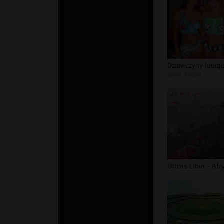
autor:
kastur