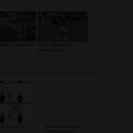
mi
autor:
agmi
00:06:43
00:26:13
pilka o chuligańskim
Polska - Szwajcaria z
perspektywy tr...
mi
autor:
agmi
ole na dworcu
Materiał przeznaczony
tylko dla dorosłych