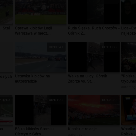
. Stal
Oprawa kibiców Legii
Ruda Śląska. Ruch Chorzów -
Liga+Ex
Warszawa w mecz...
Górnik Z...
najleps
00:00:41
00:01:08
rosłych
Ustawka kibiców na
Walka na ulicy. Górnik
"Polska,
autostradzie
Zabrze vs. St...
trybunac
autor:
ag
:16:03
00:01:22
00:08:29
po
Bójka kibiców Stomilu
Kibolskie relacje
Wpadka 
Olsztyn z Górn...
Polska -
autor:
agmi