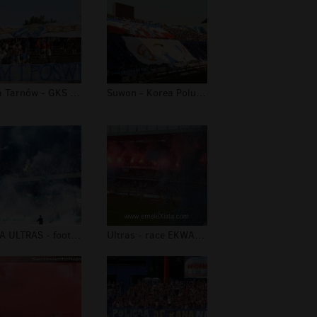
Unia Tarnów - GKS Tychy PP 2009
Suwon - Korea Poludniowa - ultras op...
LIBIA ULTRAS - football
Ultras - race EKWADOR - piłka nożna