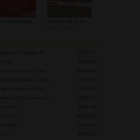
Świece dymne ARGENTYNA ULTRAS
2009-07-06 23:00:46
autor:
myssszka
ą kibice" - Olimpia Za...
00:26:31
o move
00:03:03
 kilkoma laty na Elmoc...
00:00:45
ch Legii Warszawa - www...
00:02:15
Wierni kibice to MY!!!
00:02:26
iazd vs FCB Veteranos -...
00:02:39
trzymani
00:01:36
 dużo???
00:04:44
 odleciał
00:01:40
wcach
00:05:30