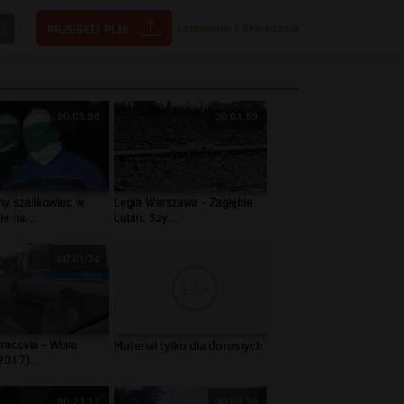
Logowanie
|
Rejestracja
00:03:56
00:01:59
y szalikowiec w
Legia Warszawa - Zagłębie
e na...
Lubin. Szy...
00:01:24
racovia - Wisła
Materiał tylko dla dorosłych
2017)...
00:23:12
00:02:39