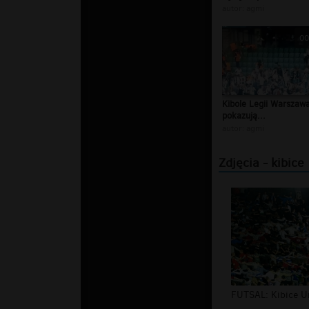
autor:
agmi
00
Kibole Legii Warszaw
pokazują...
autor:
agmi
Zdjęcia - kibice