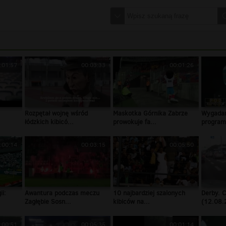
:01:57
00:03:33
00:01:26
Rozpętał wojnę wśród
Maskotka Górnika Zabrze
Wygadan
.
łódzkich kibicó...
prowokuje fa...
programi
:00:14
00:03:15
00:05:50
ii:
Awantura podczas meczu
10 najbardziej szalonych
Derby. C
Zagłębie Sosn...
kibiców na...
(12.08.
:00:51
00:05:35
00:01:14