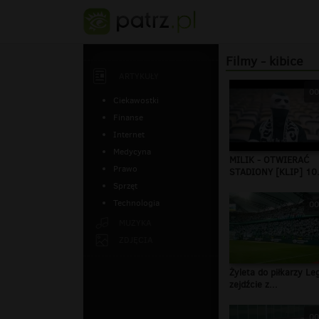
Filmy - kibice
ARTYKUŁY
00
Ciekawostki
Finanse
Internet
Medycyna
MILIK - OTWIERAĆ
Prawo
STADIONY [KLIP] 10
Sprzęt
Technologia
00
MUZYKA
ZDJĘCIA
Żyleta do piłkarzy Leg
zejdźcie z...
00