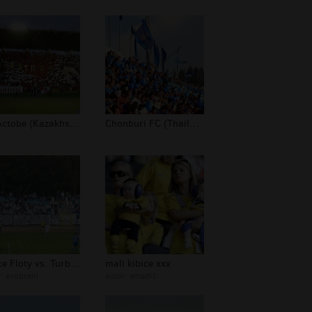
FK Actobe (Kazakhstan)
Chonburi FC (Thailand)
kibice Floty vs. TurboDymoMan
mali kibice xxx
r:
evobrain
autor:
amadi1