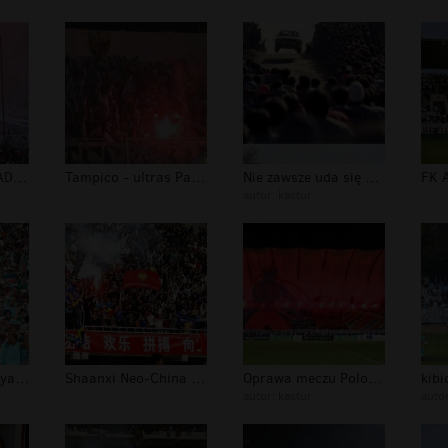
Liga Quito - EKWADOR
Tampico - ultras Paraguay
Nie zawsze uda się uciec
autor:
kastur
Yangon United (Myanmar)
Shaanxi Neo-China Chanba F.C.
Oprawa meczu Polonia Bytom - Ruch Ch...
autor:
kastur
auto