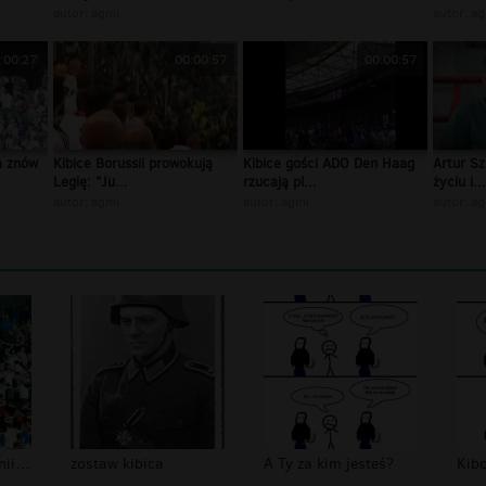
autor:
agmi
autor:
ag
:00:27
00:00:57
00:00:57
a znów
Kibice Borussii prowokują
Kibice gości ADO Den Haag
Artur Sz
Legię: "Ju...
rzucają pl...
życiu i...
autor:
agmi
autor:
agmi
autor:
ag
FUTSAL: Kibice Unii i Wisły
zostaw kibica
A Ty za kim jesteś?
Kib