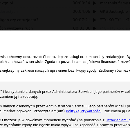
.vgh.pl
00:00:34
mrożonki firmy i
 dorosłych
00:04:05
GKS Jastrzębie 
ligan czy entuzjasta?
00:07:21
"TYLKO TY" - KI
ch wydzew i ruch
00:03:36
(18+) tylko dla
ONO CZARNYCH
00:02:08
wisu chcemy dostarczać Ci coraz lepsze usługi oraz materiały redakcyjne. B
ich zachowań w serwisie. Zgoda ta pozwoli nam częściowo finansować rozwó
 zwiększymy zakresu naszych uprawnień bez Twojej zgody. Zadbamy również
 i korzystanie z danych przez Administratora Serwisu i jego partnerów w ce
ozumiem ją i akceptuję.
h danych osobowych przez Administratora Serwisu i jego partnerów w celu pe
ści marketingowych. Przeczytałem(am)
Politykę Prywatności
. Rozumiem ją i 
e i możesz je w dowolnym momencie wycofać (na podstronie z
ustawieniami 
, że wycofanie zgody nie będzie miało wpływu na zgodność z prawem przetwarz
ystycznych, reklamowych oraz funkcjonalnych. Dzięki nim możemy indywidualnie dost