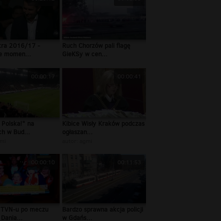
tra 2016/17 -
Ruch Chorzów pali flagę
ze momen...
GieKSy w cen...
00:00:17
00:00:41
 Polska!" na
Kibice Wisły Kraków podczas
h w Bud...
ogłaszan...
mi
autor:
agmi
00:00:10
00:11:53
TVN-u po meczu
Bardzo sprawna akcja policji
 Dania...
w Gdańs...