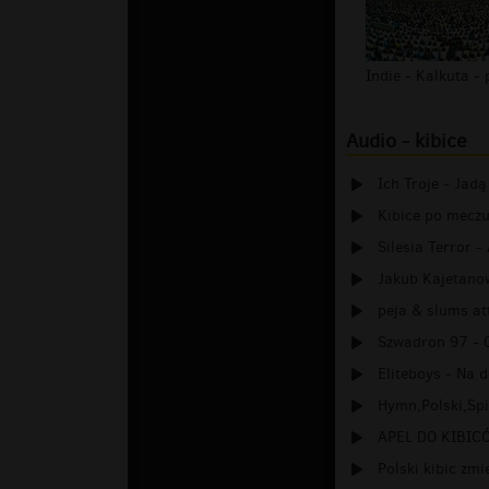
Audio - kibice
Ich Troje - Jadą
Kibice po meczu
Silesia Terror 
Jakub Kajetanow
peja & slums att
Szwadron 97 - 
Eliteboys - Na d
Hymn,Polski,Spi
APEL DO KIBIC
Polski kibic zmi