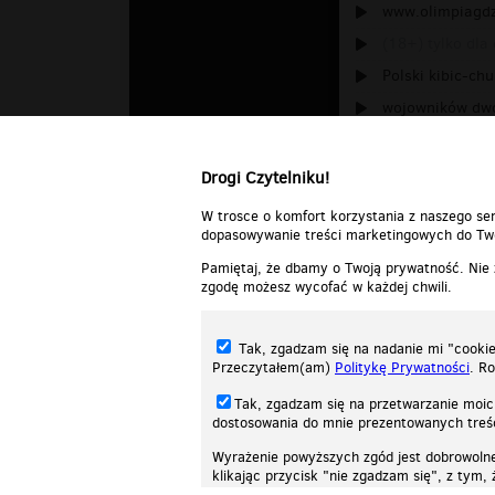
www.olimpiagdz
(18+) tylko dla
Polski kibic-chu
wojowników dwó
BRYGADA ZIEL
Drogi Czytelniku!
W trosce o komfort korzystania z naszego ser
dopasowywanie treści marketingowych do Two
Pamiętaj, że dbamy o Twoją prywatność. Nie
zgodę możesz wycofać w każdej chwili.
Tak, zgadzam się na nadanie mi "cookie"
Przeczytałem(am)
Politykę Prywatności
. R
Tak, zgadzam się na przetwarzanie moic
dostosowania do mnie prezentowanych tre
Wyrażenie powyższych zgód jest dobrowoln
klikając przycisk "nie zgadzam się", z tym
Nasza strona internetowa używa plików cookies (tzw. ciasteczka) w celach stat
wycofaniem.