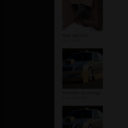
Szop zaprasza
autor:
sgdw
mercedes po tuningu
autor:
sqill1995