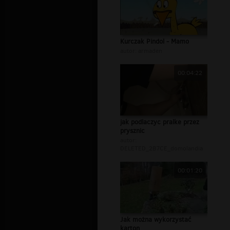
Kurczak Pindol - Mamo
autor:
armaden
00:04:22
jak podlaczyc pralke przez
prysznic
autor:
DELETED_2B7CE_domolandia
00:01:20
Jak można wykorzystać
karton