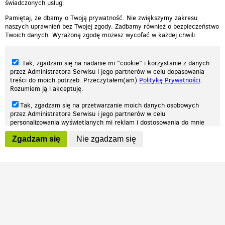
świadczonych usług.
Pamiętaj, że dbamy o Twoją prywatność. Nie zwiększymy zakresu
naszych uprawnień bez Twojej zgody. Zadbamy również o bezpieczeństwo
Twoich danych. Wyrażoną zgodę możesz wycofać w każdej chwili.
Tak, zgadzam się na nadanie mi "cookie" i korzystanie z danych
przez Administratora Serwisu i jego partnerów w celu dopasowania
treści do moich potrzeb. Przeczytałem(am)
Politykę Prywatności
.
Rozumiem ją i akceptuję.
Nasza strona internetowa używa plików cookies (tzw. ciasteczka) w celach
Tak, zgadzam się na przetwarzanie moich danych osobowych
statystycznych, reklamowych oraz funkcjonalnych. Dzięki nim możemy
przez Administratora Serwisu i jego partnerów w celu
indywidualnie dostosować stronę do twoich potrzeb. Każdy może zaakceptować
personalizowania wyświetlanych mi reklam i dostosowania do mnie
pliki cookies albo ma możliwość wyłączenia ich w przeglądarce, dzięki czemu nie
prezentowanych treści marketingowych. Przeczytałem(am)
Politykę
będą zbierane żadne informacje.
Zgadzam się
Nie zgadzam się
Prywatności
. Rozumiem ją i akceptuję.
Zapoznaj się z naszą polityką prywatności
Ok, rozumiem
Wyrażenie powyższych zgód jest dobrowolne i możesz je w dowolnym
momencie wycofać (na podstronie z
ustawieniami prywatności
),
odznaczając wybraną zgodę i klikając przycisk "nie zgadzam się", z
tym, że wycofanie zgody nie będzie miało wpływu na zgodność z
prawem przetwarzania na podstawie zgody, przed jej wycofaniem.