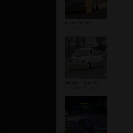
Karton Tuning
autor:
BuKA
Mercedes from Sierpc(Jeżdzący karton...
autor:
marcel7180