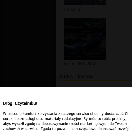
karton 2
karton 800x600
Audio - karton
Trabant-Zemsta honeckera
(Raczej dla d...
00:02:52
Drogi Czytelniku!
maluszek 126p 60 sekund
00:01:27
W trosce o komfort korzystania z naszego serwisu chcemy dostarczać Ci
coraz lepsze usługi oraz materiały redakcyjne. By móc to robić prosimy,
abyś wyraził zgodę na dopasowywanie treści marketingowych do Twoich
zachowań w serwisie. Zgoda ta pozwoli nam częściowo finansować rozwój