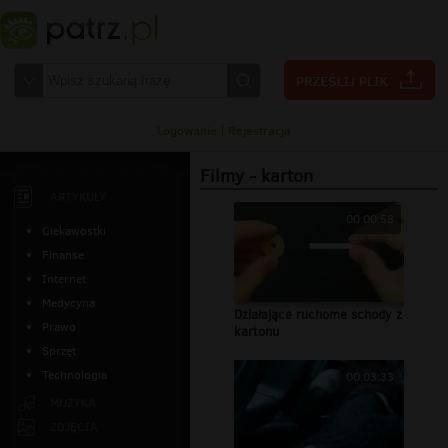
Logowanie
|
Rejestracja
Filmy - karton
ARTYKUŁY
00:00:58
Ciekawostki
Finanse
Internet
Medycyna
Działające ruchome schody z
Prawo
kartonu
Sprzęt
Technologia
00:03:33
MUZYKA
ZDJĘCIA