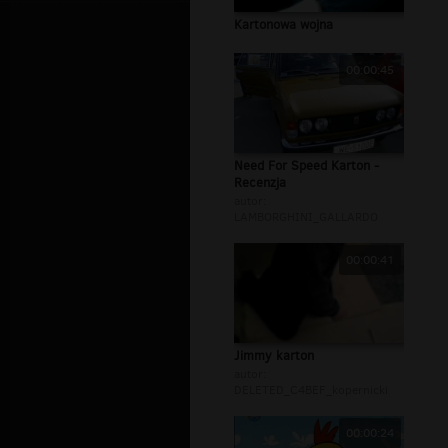
Kartonowa wojna
00:00:45
Need For Speed Karton -
Recenzja
autor:
LAMBORGHINI_GALLARDO
00:00:41
Jimmy karton
autor:
DELETED_C4BEF_kopernicki
00:00:24