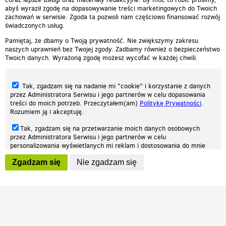
abyś wyraził zgodę na dopasowywanie treści marketingowych do Twoich
zachowań w serwisie. Zgoda ta pozwoli nam częściowo finansować rozwój
świadczonych usług.
Pamiętaj, że dbamy o Twoją prywatność. Nie zwiększymy zakresu
naszych uprawnień bez Twojej zgody. Zadbamy również o bezpieczeństwo
Twoich danych. Wyrażoną zgodę możesz wycofać w każdej chwili.
Tak, zgadzam się na nadanie mi "cookie" i korzystanie z danych
przez Administratora Serwisu i jego partnerów w celu dopasowania
treści do moich potrzeb. Przeczytałem(am)
Politykę Prywatności
.
Rozumiem ją i akceptuję.
Nasza strona internetowa używa plików cookies (tzw. ciasteczka) w celach
Tak, zgadzam się na przetwarzanie moich danych osobowych
statystycznych, reklamowych oraz funkcjonalnych. Dzięki nim możemy
przez Administratora Serwisu i jego partnerów w celu
indywidualnie dostosować stronę do twoich potrzeb. Każdy może zaakceptować
personalizowania wyświetlanych mi reklam i dostosowania do mnie
pliki cookies albo ma możliwość wyłączenia ich w przeglądarce, dzięki czemu nie
prezentowanych treści marketingowych. Przeczytałem(am)
Politykę
będą zbierane żadne informacje.
Zgadzam się
Nie zgadzam się
Prywatności
. Rozumiem ją i akceptuję.
Zapoznaj się z naszą polityką prywatności
Ok, rozumiem
Wyrażenie powyższych zgód jest dobrowolne i możesz je w dowolnym
momencie wycofać (na podstronie z
ustawieniami prywatności
),
odznaczając wybraną zgodę i klikając przycisk "nie zgadzam się", z
tym, że wycofanie zgody nie będzie miało wpływu na zgodność z
prawem przetwarzania na podstawie zgody, przed jej wycofaniem.