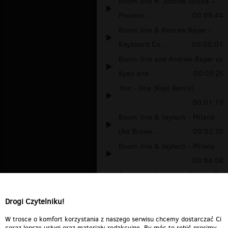
Boom Jinx ft. Justine Suissa –
Phoenix...
00:08:44
Boom Jinx & Andrew Bayer -
Keyboard Co...
00:00:01
Boom Jinx and Andrew Bayer vs
Kyau and...
00:09:25
Jinx - Ona (Kejo Remix)
00:01:19
Boom Jinx & Jaytech - Milano
(Ad Brown...
00:02:30
Boom Jinx & Jaytech - Milano
00:04:08
Boom Jinx & Andrew Bayer - To
The Six...
00:05:16
Drogi Czytelniku!
boom jinx feat. key - eternal
reminisc...
00:04:02
W trosce o komfort korzystania z naszego serwisu chcemy dostarczać Ci
coraz lepsze usługi oraz materiały redakcyjne. By móc to robić prosimy,