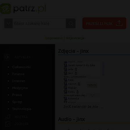
Logowanie
|
Rejestracja
Zdjęcia - jinx
ARTYKUŁY
Ciekawostki
Finanse
Internet
Medycyna
Prawo
Sprzęt
JinX twierdzi że nie ma opisu
Technologia
MUZYKA
Audio - jinx
ZDJĘCIA