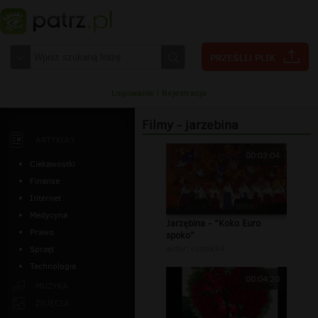
Logowanie
|
Rejestracja
Filmy - jarzebina
ARTYKUŁY
00:03:04
Ciekawostki
Finanse
Internet
Medycyna
Jarzębina - "Koko Euro
Prawo
spoko"
autor:
rudzik94
Sprzęt
Technologia
00:04:20
MUZYKA
ZDJĘCIA