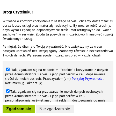
Slawa Przybylska - Jarzebina
Drogi Czytelniku!
czerwona
00:03:10
czerwona jarzębina
00:00:54
W trosce o komfort korzystania z naszego serwisu chcemy dostarczać Ci
coraz lepsze usługi oraz materiały redakcyjne. By móc to robić prosimy,
abyś wyraził zgodę na dopasowywanie treści marketingowych do Twoich
zachowań w serwisie. Zgoda ta pozwoli nam częściowo finansować rozwój
świadczonych usług.
Pamiętaj, że dbamy o Twoją prywatność. Nie zwiększymy zakresu
naszych uprawnień bez Twojej zgody. Zadbamy również o bezpieczeństwo
Twoich danych. Wyrażoną zgodę możesz wycofać w każdej chwili.
Tak, zgadzam się na nadanie mi "cookie" i korzystanie z danych
przez Administratora Serwisu i jego partnerów w celu dopasowania
treści do moich potrzeb. Przeczytałem(am)
Politykę Prywatności
.
Rozumiem ją i akceptuję.
Nasza strona internetowa używa plików cookies (tzw. ciasteczka) w celach
Tak, zgadzam się na przetwarzanie moich danych osobowych
statystycznych, reklamowych oraz funkcjonalnych. Dzięki nim możemy
przez Administratora Serwisu i jego partnerów w celu
indywidualnie dostosować stronę do twoich potrzeb. Każdy może zaakceptować
personalizowania wyświetlanych mi reklam i dostosowania do mnie
pliki cookies albo ma możliwość wyłączenia ich w przeglądarce, dzięki czemu nie
prezentowanych treści marketingowych. Przeczytałem(am)
Politykę
będą zbierane żadne informacje.
Zgadzam się
Nie zgadzam się
Prywatności
. Rozumiem ją i akceptuję.
Zapoznaj się z naszą polityką prywatności
Ok, rozumiem