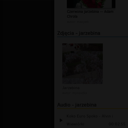
Czerwona jarzebina -- Adam
Chrola
autor:
maxyeti
Zdjęcia - jarzebina
Jarzebina
autor:
myssszka
Audio - jarzebina
Koko Euro Spoko - Alvin i
Wiewiórki
00:02:55