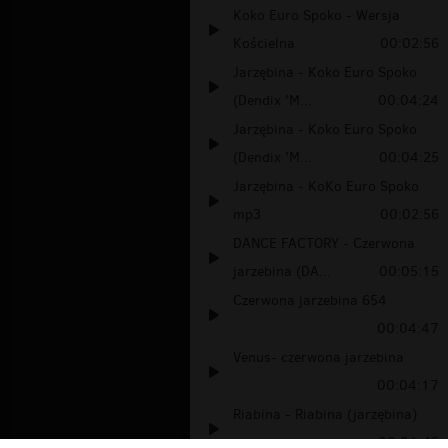
Koko Euro Spoko - Wersja
Kościelna
00:02:56
Jarzębina - Koko Euro Spoko
(Dendix 'M...
00:04:24
Jarzębina - Koko Euro Spoko
(Dendix 'M...
00:04:25
Jarzębina - KoKo Euro Spoko
mp3
00:02:56
DANCE FACTORY - Czerwona
jarzebina (DA...
00:05:15
Czerwona jarzebina 654
00:04:47
Venus- czerwona jarzebina
00:04:17
Riabina - Riabina (jarzębina)
00:01:45