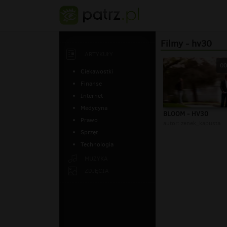
Filmy - hv30
ARTYKUŁY
00
Ciekawostki
Finanse
Internet
Medycyna
BLOOM - HV30
Prawo
autor:
zenek_kapusta
Sprzęt
Technologia
MUZYKA
ZDJĘCIA