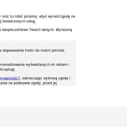
y móc to robić prosimy, abyś wyraził zgodę na
j świadczonych usług.
 o bezpieczeństwo Twoich danych. Wyrażoną
lu dopasowania treści do moich potrzeb.
rsonalizowania wyświetlanych mi reklam i
akceptuję.
prywatności
), odznaczając wybraną zgodę i
ania na podstawie zgody, przed jej
osować stronę do twoich potrzeb. Każdy może zaakceptować pliki cookies albo ma
cje.