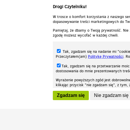
Drogi Czytelniku!
W trosce o komfort korzystania z naszego ser
dopasowywanie treści marketingowych do Two
Pamiętaj, że dbamy o Twoją prywatność. Nie
zgodę możesz wycofać w każdej chwili.
Tak, zgadzam się na nadanie mi "cookie"
Przeczytałem(am)
Politykę Prywatności
. R
Tak, zgadzam się na przetwarzanie moic
dostosowania do mnie prezentowanych tre
Wyrażenie powyższych zgód jest dobrowoln
klikając przycisk "nie zgadzam się", z tym
Nasza strona internetowa używa plików cookies (tzw. ciasteczka) w celach stat
wycofaniem.
moż
Zgadzam się
Nie zgadzam się