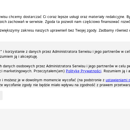
wisu chcemy dostarczać Ci coraz lepsze usługi oraz materiały redakcyjne. B
ich zachowań w serwisie. Zgoda ta pozwoli nam częściowo finansować rozwó
 zwiększymy zakresu naszych uprawnień bez Twojej zgody. Zadbamy również
 i korzystanie z danych przez Administratora Serwisu i jego partnerów w ce
ozumiem ją i akceptuję.
h danych osobowych przez Administratora Serwisu i jego partnerów w celu pe
ści marketingowych. Przeczytałem(am)
Politykę Prywatności
. Rozumiem ją i 
e i możesz je w dowolnym momencie wycofać (na podstronie z
ustawieniami 
, że wycofanie zgody nie będzie miało wpływu na zgodność z prawem przetwarz
ystycznych, reklamowych oraz funkcjonalnych. Dzięki nim możemy indywidualnie dost
liwość wyłączenia ich w przeglądarce, dzięki czemu nie będą zbierane żadne informa
Zapoznaj się z naszą polityką prywatności
Ok, rozumiem