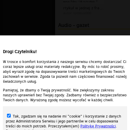
rtykuł w jednej z francuskich gazet...
autor:
tomkus000
Audio - gazet
marcin_rozynek-
pierwsze_strony_gazet
00:03:41
Drogi Czytelniku!
Rozynek - Pierwsze strony gazet
00:03:39
W trosce o komfort korzystania z naszego serwisu chcemy dostarczać Ci
coraz lepsze usługi oraz materiały redakcyjne. By móc to robić prosimy,
abyś wyraził zgodę na dopasowywanie treści marketingowych do Twoich
zachowań w serwisie. Zgoda ta pozwoli nam częściowo finansować rozwój
świadczonych usług.
Pamiętaj, że dbamy o Twoją prywatność. Nie zwiększymy zakresu
naszych uprawnień bez Twojej zgody. Zadbamy również o bezpieczeństwo
Twoich danych. Wyrażoną zgodę możesz wycofać w każdej chwili.
Tak, zgadzam się na nadanie mi "cookie" i korzystanie z danych
przez Administratora Serwisu i jego partnerów w celu dopasowania
treści do moich potrzeb. Przeczytałem(am)
Politykę Prywatności
.