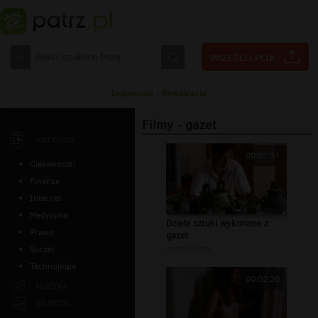
Logowanie
|
Rejestracja
Filmy - gazet
ARTYKUŁY
00:01:31
Ciekawostki
Finanse
Internet
Medycyna
Dzieła sztuki wykonane z
Prawo
gazet
autor:
surtv
Sprzęt
Technologia
00:02:20
MUZYKA
ZDJĘCIA