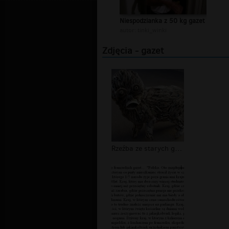
Niespodzianka z 50 kg gazet
autor:
tinki_winki
Zdjęcia - gazet
Rzeźba ze starych gazet