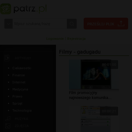
Logowanie
|
Rejestracja
Filmy - gadugadu
ARTYKUŁY
00:01:00
Ciekawostki
Finanse
Internet
Medycyna
Film promocyjny
Prawo
najnowszego komunika...
Sprzęt
Technologia
00:00:21
MUZYKA
ZDJĘCIA