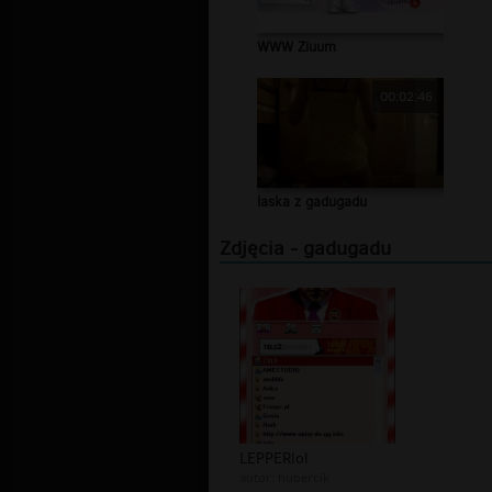
WWW Ziuum
00:02:46
laska z gadugadu
Zdjęcia - gadugadu
LEPPERlol
autor:
hubercik