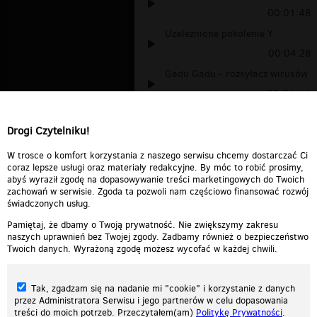
00:01:48
Uzależnione pokolenie Y
00:04:28
Gadu Gadu - rozsyłacz wirusów
00:01:11
gadugadu i tlen
00:01:03
Drogi Czytelniku!
O Koncu Świata Audycja w
Radiostacji 1...
00:11:35
W trosce o komfort korzystania z naszego serwisu chcemy dostarczać Ci
coraz lepsze usługi oraz materiały redakcyjne. By móc to robić prosimy,
abyś wyraził zgodę na dopasowywanie treści marketingowych do Twoich
zachowań w serwisie. Zgoda ta pozwoli nam częściowo finansować rozwój
świadczonych usług.
Pamiętaj, że dbamy o Twoją prywatność. Nie zwiększymy zakresu
naszych uprawnień bez Twojej zgody. Zadbamy również o bezpieczeństwo
Twoich danych. Wyrażoną zgodę możesz wycofać w każdej chwili.
Tak, zgadzam się na nadanie mi "cookie" i korzystanie z danych
przez Administratora Serwisu i jego partnerów w celu dopasowania
treści do moich potrzeb. Przeczytałem(am)
Politykę Prywatności
.