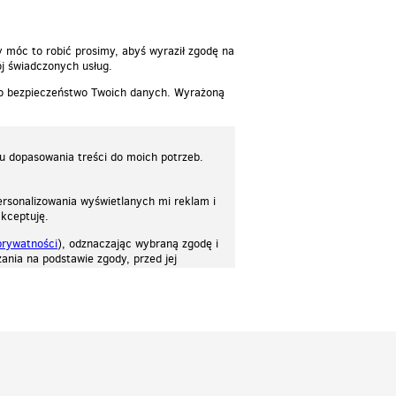
y móc to robić prosimy, abyś wyraził zgodę na
j świadczonych usług.
 o bezpieczeństwo Twoich danych. Wyrażoną
lu dopasowania treści do moich potrzeb.
rsonalizowania wyświetlanych mi reklam i
akceptuję.
prywatności
), odznaczając wybraną zgodę i
ania na podstawie zgody, przed jej
osować stronę do twoich potrzeb. Każdy może zaakceptować pliki cookies albo ma
cje.