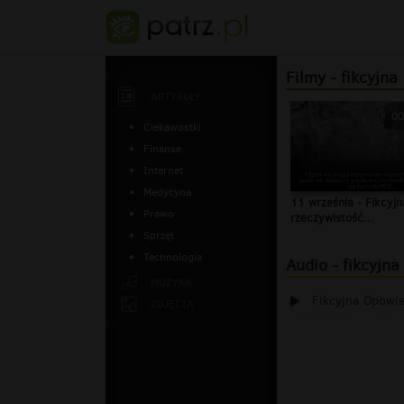
Filmy - fikcyjna
ARTYKUŁY
00
Ciekawostki
Finanse
Internet
Medycyna
11 września - Fikcyjn
Prawo
rzeczywistość...
Sprzęt
Technologia
Audio - fikcyjna
MUZYKA
Fikcyjna Opowi
ZDJĘCIA