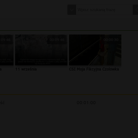
:09:46
00:09:46
00:00:30
a
11 września
CSI Moja Fikcyjna Czolowka
eść
00:01:00