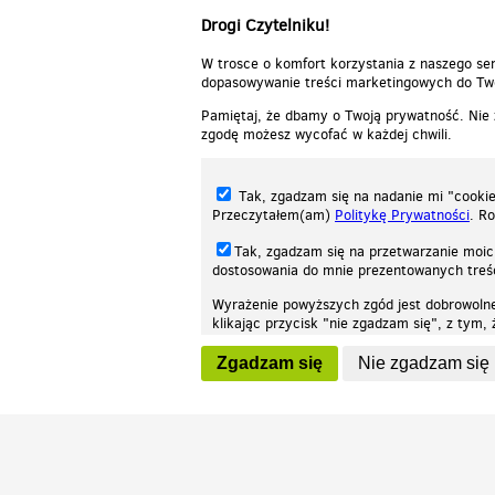
Drogi Czytelniku!
W trosce o komfort korzystania z naszego ser
dopasowywanie treści marketingowych do Two
Pamiętaj, że dbamy o Twoją prywatność. Nie
zgodę możesz wycofać w każdej chwili.
Tak, zgadzam się na nadanie mi "cookie"
Przeczytałem(am)
Politykę Prywatności
. R
Tak, zgadzam się na przetwarzanie moic
dostosowania do mnie prezentowanych tre
Wyrażenie powyższych zgód jest dobrowoln
klikając przycisk "nie zgadzam się", z tym
Nasza strona internetowa używa plików cookies (tzw. ciasteczka) w celach stat
wycofaniem.
moż
Zgadzam się
Nie zgadzam się