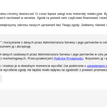
wisu chcemy dostarczać Ci coraz lepsze usługi oraz materiały redakcyjne. B
ich zachowań w serwisie. Zgoda ta pozwoli nam częściowo finansować rozwó
 zwiększymy zakresu naszych uprawnień bez Twojej zgody. Zadbamy również
 i korzystanie z danych przez Administratora Serwisu i jego partnerów w ce
ozumiem ją i akceptuję.
h danych osobowych przez Administratora Serwisu i jego partnerów w celu pe
ści marketingowych. Przeczytałem(am)
Politykę Prywatności
. Rozumiem ją i 
e i możesz je w dowolnym momencie wycofać (na podstronie z
ustawieniami 
, że wycofanie zgody nie będzie miało wpływu na zgodność z prawem przetwarz
ystycznych, reklamowych oraz funkcjonalnych. Dzięki nim możemy indywidualnie dost
liwość wyłączenia ich w przeglądarce, dzięki czemu nie będą zbierane żadne informa
Zapoznaj się z naszą polityką prywatności
Ok, rozumiem