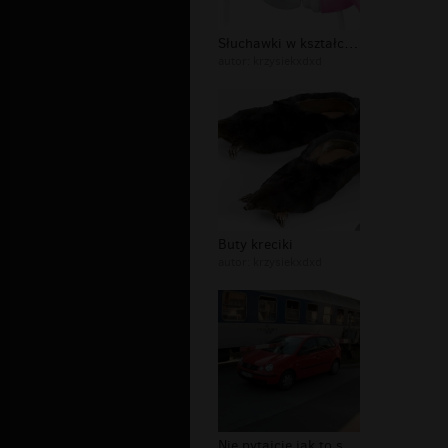
Słuchawki w kształcie świnki
autor:
krzysiekxdxd
Buty kreciki
autor:
krzysiekxdxd
Nie pytajcie jak to się stało