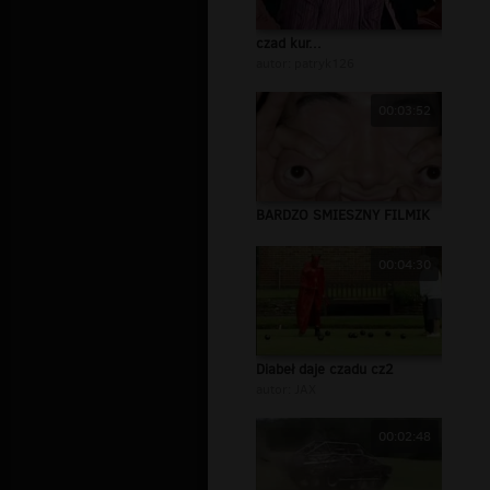
czad kur...
autor:
patryk126
00:03:52
BARDZO SMIESZNY FILMIK
00:04:30
Diabeł daje czadu cz2
autor:
JAX
00:02:48