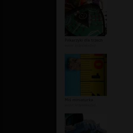
Piłkarzyki dla trzech
autor:
krzysiekxdxd
Miś miniaturka
autor:
krzysiekxdxd