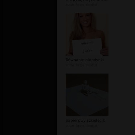
autor:
krzysiekxdxd
Równanie blondynki
autor:
krzysiekxdxd
papierowy szkielecik
autor:
krzysiekxdxd