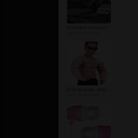
Konkretny transport
autor:
krzysiekxdxd
Zrób ze swego dziecka pakera..
autor:
krzysiekxdxd