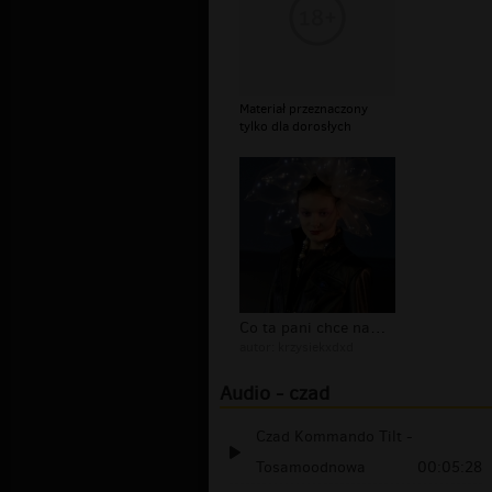
Materiał przeznaczony
tylko dla dorosłych
Co ta pani chce nam zakomunikować?
autor:
krzysiekxdxd
Audio - czad
Czad Kommando Tilt -
Tosamoodnowa
00:05:28