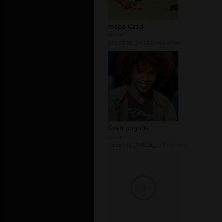
mapa Czad
autor:
DELETED_24172_mariobro
Czad pogoda
autor:
DELETED_94E0B_bellerofont