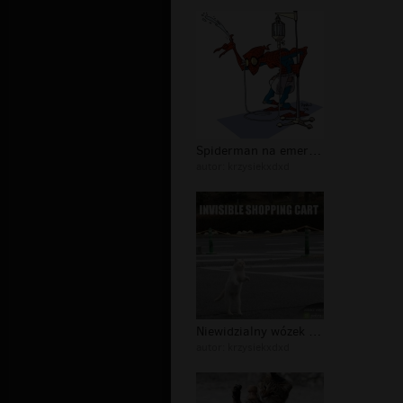
Spiderman na emeryturze
autor:
krzysiekxdxd
Niewidzialny wózek na zakupy
autor:
krzysiekxdxd