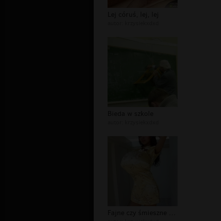
Lej córuś, lej, lej
autor:
krzysiekxdxd
Bieda w szkole
autor:
krzysiekxdxd
Fajne czy śmieszne (bądź żałosne)?