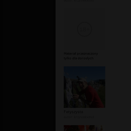
autor:
krzysiekxdxd
Materiał przeznaczony
tylko dla dorosłych
Fetyszysta
autor:
krzysiekxdxd