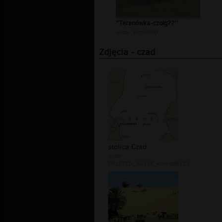
"Terenówka-czołg??''
autor:
krzys000
Zdjęcia - czad
stolica Czad
autor:
DELETED_A6118_konrad5121