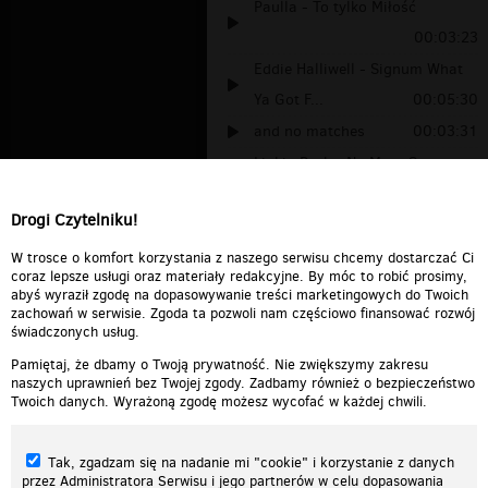
Paulla - To tylko Miłość
00:03:23
Eddie Halliwell - Signum What
Ya Got F...
00:05:30
and no matches
00:03:31
Linkin Park - No More Sorrow
00:03:44
Drogi Czytelniku!
akcent.tabutibu
00:03:31
6 W pracy
00:00:57
W trosce o komfort korzystania z naszego serwisu chcemy dostarczać Ci
coraz lepsze usługi oraz materiały redakcyjne. By móc to robić prosimy,
abyś wyraził zgodę na dopasowywanie treści marketingowych do Twoich
zachowań w serwisie. Zgoda ta pozwoli nam częściowo finansować rozwój
świadczonych usług.
Pamiętaj, że dbamy o Twoją prywatność. Nie zwiększymy zakresu
naszych uprawnień bez Twojej zgody. Zadbamy również o bezpieczeństwo
Twoich danych. Wyrażoną zgodę możesz wycofać w każdej chwili.
Tak, zgadzam się na nadanie mi "cookie" i korzystanie z danych
przez Administratora Serwisu i jego partnerów w celu dopasowania