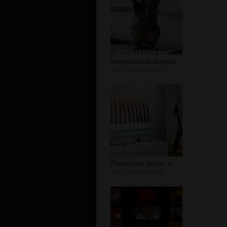
Niewidzialna butelka
autor:
krzysiekxdxd
Prawdziwy guitar hero
autor:
krzysiekxdxd