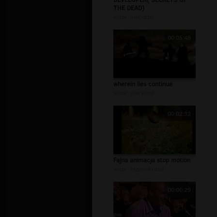
THE DEAD)
autor:
piecydzel
00:05:48
wherein lies continue
autor:
piecydzel
00:02:32
Fajna animacja stop motion
autor:
krzysiekxdxd
00:00:29