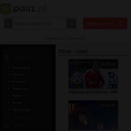
Logowanie
|
Rejestracja
Filmy - czad
ARTYKUŁY
00:00:24
Ciekawostki
Finanse
Internet
Medycyna
Najlepszy przypadkowy zwód
Prawo
Sprzęt
00:02:27
Technologia
MUZYKA
ZDJĘCIA