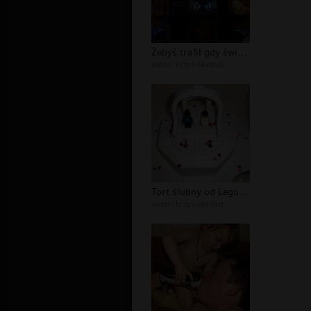
Żebyś trafił gdy światło zgaśnie
autor:
krzysiekxdxd
Tort ślubny od Lego. Smacznego
autor:
krzysiekxdxd