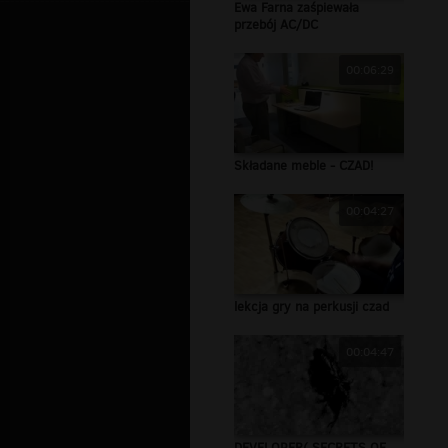
Ewa Farna zaśpiewała
przebój AC/DC
00:06:29
Składane meble - CZAD!
00:04:27
lekcja gry na perkusji czad
00:04:47
DEVELOPER( SECRETS OF