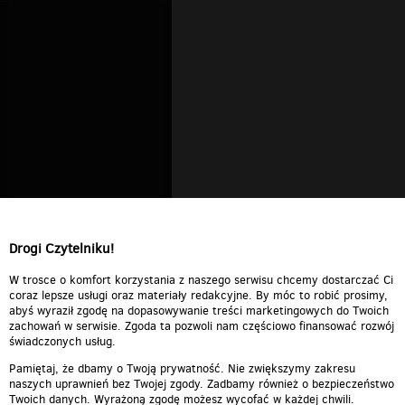
Drogi Czytelniku!
W trosce o komfort korzystania z naszego serwisu chcemy dostarczać Ci
coraz lepsze usługi oraz materiały redakcyjne. By móc to robić prosimy,
abyś wyraził zgodę na dopasowywanie treści marketingowych do Twoich
zachowań w serwisie. Zgoda ta pozwoli nam częściowo finansować rozwój
świadczonych usług.
Pamiętaj, że dbamy o Twoją prywatność. Nie zwiększymy zakresu
naszych uprawnień bez Twojej zgody. Zadbamy również o bezpieczeństwo
Twoich danych. Wyrażoną zgodę możesz wycofać w każdej chwili.