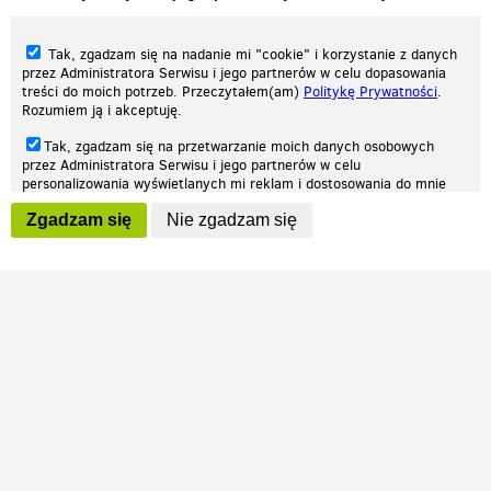
Tak, zgadzam się na nadanie mi "cookie" i korzystanie z danych
przez Administratora Serwisu i jego partnerów w celu dopasowania
treści do moich potrzeb. Przeczytałem(am)
Politykę Prywatności
.
Rozumiem ją i akceptuję.
Nasza strona internetowa używa plików cookies (tzw. ciasteczka) w celach
Tak, zgadzam się na przetwarzanie moich danych osobowych
statystycznych, reklamowych oraz funkcjonalnych. Dzięki nim możemy
przez Administratora Serwisu i jego partnerów w celu
indywidualnie dostosować stronę do twoich potrzeb. Każdy może zaakceptować
personalizowania wyświetlanych mi reklam i dostosowania do mnie
pliki cookies albo ma możliwość wyłączenia ich w przeglądarce, dzięki czemu nie
prezentowanych treści marketingowych. Przeczytałem(am)
Politykę
będą zbierane żadne informacje.
Zgadzam się
Nie zgadzam się
Prywatności
. Rozumiem ją i akceptuję.
Zapoznaj się z naszą polityką prywatności
Ok, rozumiem
Wyrażenie powyższych zgód jest dobrowolne i możesz je w dowolnym
momencie wycofać (na podstronie z
ustawieniami prywatności
),
odznaczając wybraną zgodę i klikając przycisk "nie zgadzam się", z
tym, że wycofanie zgody nie będzie miało wpływu na zgodność z
prawem przetwarzania na podstawie zgody, przed jej wycofaniem.
Patrz.pl
Strona główna
Regulamin