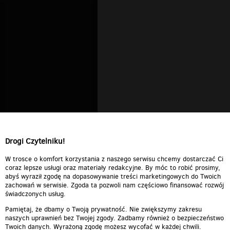
Drogi Czytelniku!
W trosce o komfort korzystania z naszego serwisu chcemy dostarczać Ci
coraz lepsze usługi oraz materiały redakcyjne. By móc to robić prosimy,
abyś wyraził zgodę na dopasowywanie treści marketingowych do Twoich
zachowań w serwisie. Zgoda ta pozwoli nam częściowo finansować rozwój
świadczonych usług.
Pamiętaj, że dbamy o Twoją prywatność. Nie zwiększymy zakresu
naszych uprawnień bez Twojej zgody. Zadbamy również o bezpieczeństwo
Twoich danych. Wyrażoną zgodę możesz wycofać w każdej chwili.