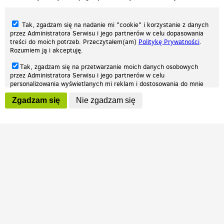
Tak, zgadzam się na nadanie mi "cookie" i korzystanie z danych
przez Administratora Serwisu i jego partnerów w celu dopasowania
treści do moich potrzeb. Przeczytałem(am)
Politykę Prywatności
.
Rozumiem ją i akceptuję.
Nasza strona internetowa używa plików cookies (tzw. ciasteczka) w celach
Tak, zgadzam się na przetwarzanie moich danych osobowych
statystycznych, reklamowych oraz funkcjonalnych. Dzięki nim możemy
przez Administratora Serwisu i jego partnerów w celu
indywidualnie dostosować stronę do twoich potrzeb. Każdy może zaakceptować
personalizowania wyświetlanych mi reklam i dostosowania do mnie
pliki cookies albo ma możliwość wyłączenia ich w przeglądarce, dzięki czemu nie
prezentowanych treści marketingowych. Przeczytałem(am)
Politykę
będą zbierane żadne informacje.
Zgadzam się
Nie zgadzam się
Prywatności
. Rozumiem ją i akceptuję.
Zapoznaj się z naszą polityką prywatności
Ok, rozumiem
Wyrażenie powyższych zgód jest dobrowolne i możesz je w dowolnym
momencie wycofać (na podstronie z
ustawieniami prywatności
),
odznaczając wybraną zgodę i klikając przycisk "nie zgadzam się", z
tym, że wycofanie zgody nie będzie miało wpływu na zgodność z
prawem przetwarzania na podstawie zgody, przed jej wycofaniem.
Patrz.pl
Strona główna
Regulamin