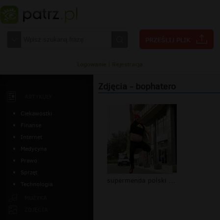
Logowanie
|
Rejestracja
Zdjęcia - bophatero
ARTYKUŁY
Ciekawostki
Finanse
Internet
Medycyna
Prawo
Sprzęt
supermenda polski superbohater
Technologia
MUZYKA
ZDJĘCIA