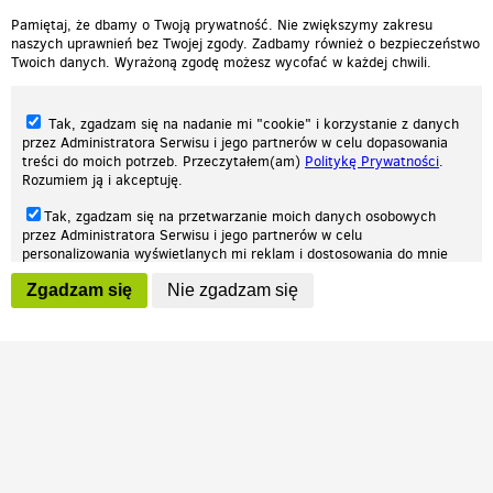
Pamiętaj, że dbamy o Twoją prywatność. Nie zwiększymy zakresu
naszych uprawnień bez Twojej zgody. Zadbamy również o bezpieczeństwo
Twoich danych. Wyrażoną zgodę możesz wycofać w każdej chwili.
Tak, zgadzam się na nadanie mi "cookie" i korzystanie z danych
przez Administratora Serwisu i jego partnerów w celu dopasowania
treści do moich potrzeb. Przeczytałem(am)
Politykę Prywatności
.
Rozumiem ją i akceptuję.
Nasza strona internetowa używa plików cookies (tzw. ciasteczka) w celach
Tak, zgadzam się na przetwarzanie moich danych osobowych
statystycznych, reklamowych oraz funkcjonalnych. Dzięki nim możemy
przez Administratora Serwisu i jego partnerów w celu
indywidualnie dostosować stronę do twoich potrzeb. Każdy może zaakceptować
personalizowania wyświetlanych mi reklam i dostosowania do mnie
pliki cookies albo ma możliwość wyłączenia ich w przeglądarce, dzięki czemu nie
prezentowanych treści marketingowych. Przeczytałem(am)
Politykę
będą zbierane żadne informacje.
Zgadzam się
Nie zgadzam się
Prywatności
. Rozumiem ją i akceptuję.
Zapoznaj się z naszą polityką prywatności
Ok, rozumiem
Wyrażenie powyższych zgód jest dobrowolne i możesz je w dowolnym
momencie wycofać (na podstronie z
ustawieniami prywatności
),
odznaczając wybraną zgodę i klikając przycisk "nie zgadzam się", z
tym, że wycofanie zgody nie będzie miało wpływu na zgodność z
prawem przetwarzania na podstawie zgody, przed jej wycofaniem.