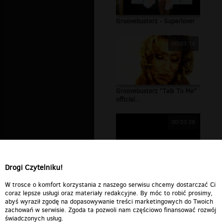
Groovebusterz - Superlover
00:03:14
Groovebusterz "Talk To Me"
official...
00:03:38
Drogi Czytelniku!
Gothic!!! - Gothic Wars -
Revenge of...
W trosce o komfort korzystania z naszego serwisu chcemy dostarczać Ci
coraz lepsze usługi oraz materiały redakcyjne. By móc to robić prosimy,
abyś wyraził zgodę na dopasowywanie treści marketingowych do Twoich
zachowań w serwisie. Zgoda ta pozwoli nam częściowo finansować rozwój
świadczonych usług.