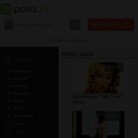
Logowanie
|
Rejestracja
Filmy - bezik
ARTYKUŁY
00:03:14
Ciekawostki
Finanse
Internet
Medycyna
Groovebusterz "Talk To Me"
Prawo
official...
Sprzęt
Technologia
00:03:20
MUZYKA
ZDJĘCIA