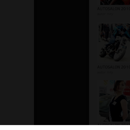
autor:
hity
autor:
hity