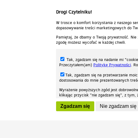
autor:
hity
Drogi Czytelniku!
W trosce o komfort korzystania z naszego ser
dopasowywanie treści marketingowych do Two
Pamiętaj, że dbamy o Twoją prywatność. Nie
zgodę możesz wycofać w każdej chwili.
Tak, zgadzam się na nadanie mi "cookie"
Przeczytałem(am)
Politykę Prywatności
. R
Tak, zgadzam się na przetwarzanie moic
dostosowania do mnie prezentowanych tre
Wyrażenie powyższych zgód jest dobrowoln
klikając przycisk "nie zgadzam się", z tym
Nasza strona internetowa używa plików cookies (tzw. ciasteczka) w celach stat
wycofaniem.
moż
Zgadzam się
Nie zgadzam się