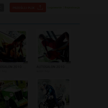
Logowanie
|
Rejestracja
AUTOSALON 2010 8-9.05.2010 - FOTOwww...
AUTOSALON 2010 8-9.05.2010 - FOTOwww...
r:
hity
autor:
hity