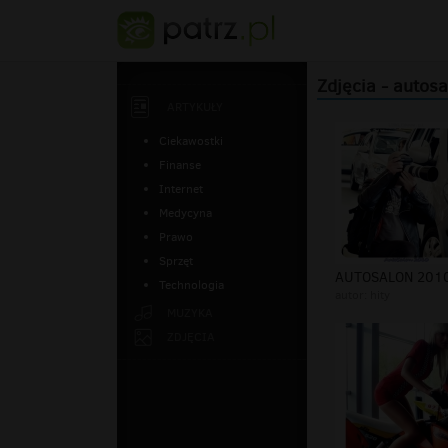
Zdjęcia - autos
ARTYKUŁY
Ciekawostki
Finanse
Internet
Medycyna
Prawo
Sprzęt
Technologia
autor:
hity
MUZYKA
ZDJĘCIA