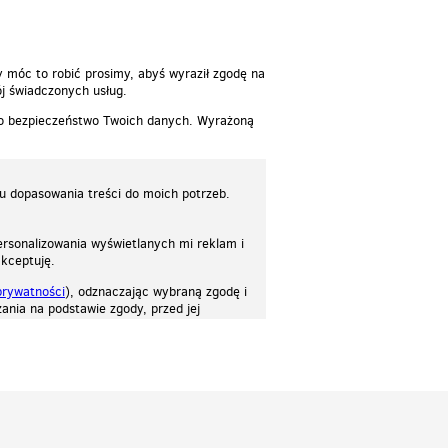
y móc to robić prosimy, abyś wyraził zgodę na
j świadczonych usług.
 o bezpieczeństwo Twoich danych. Wyrażoną
lu dopasowania treści do moich potrzeb.
rsonalizowania wyświetlanych mi reklam i
akceptuję.
prywatności
), odznaczając wybraną zgodę i
ania na podstawie zgody, przed jej
osować stronę do twoich potrzeb. Każdy może zaakceptować pliki cookies albo ma
cje.