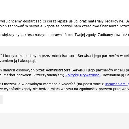
autor:
hity
autor:
hity
wisu chcemy dostarczać Ci coraz lepsze usługi oraz materiały redakcyjne. B
ich zachowań w serwisie. Zgoda ta pozwoli nam częściowo finansować rozwó
 zwiększymy zakresu naszych uprawnień bez Twojej zgody. Zadbamy również
 i korzystanie z danych przez Administratora Serwisu i jego partnerów w ce
ozumiem ją i akceptuję.
h danych osobowych przez Administratora Serwisu i jego partnerów w celu pe
ści marketingowych. Przeczytałem(am)
Politykę Prywatności
. Rozumiem ją i 
e i możesz je w dowolnym momencie wycofać (na podstronie z
ustawieniami 
, że wycofanie zgody nie będzie miało wpływu na zgodność z prawem przetwarz
ystycznych, reklamowych oraz funkcjonalnych. Dzięki nim możemy indywidualnie dost
liwość wyłączenia ich w przeglądarce, dzięki czemu nie będą zbierane żadne informa
Zapoznaj się z naszą polityką prywatności
Ok, rozumiem