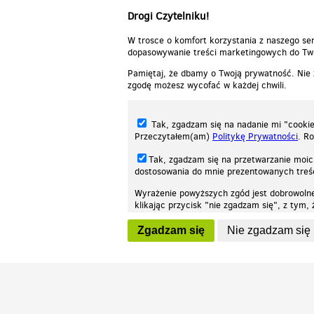
Drogi Czytelniku!
W trosce o komfort korzystania z naszego ser
dopasowywanie treści marketingowych do Two
Pamiętaj, że dbamy o Twoją prywatność. Nie
zgodę możesz wycofać w każdej chwili.
Tak, zgadzam się na nadanie mi "cookie"
Przeczytałem(am)
Politykę Prywatności
. R
Tak, zgadzam się na przetwarzanie moic
dostosowania do mnie prezentowanych tre
Wyrażenie powyższych zgód jest dobrowoln
klikając przycisk "nie zgadzam się", z tym
Nasza strona internetowa używa plików cookies (tzw. ciasteczka) w celach stat
wycofaniem.
moż
Zgadzam się
Nie zgadzam się