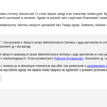
wisu chcemy dostarczać Ci coraz lepsze usługi oraz materiały redakcyjne. B
ich zachowań w serwisie. Zgoda ta pozwoli nam częściowo finansować rozwó
 zwiększymy zakresu naszych uprawnień bez Twojej zgody. Zadbamy również
 i korzystanie z danych przez Administratora Serwisu i jego partnerów w ce
ozumiem ją i akceptuję.
h danych osobowych przez Administratora Serwisu i jego partnerów w celu pe
ści marketingowych. Przeczytałem(am)
Politykę Prywatności
. Rozumiem ją i 
e i możesz je w dowolnym momencie wycofać (na podstronie z
ustawieniami 
, że wycofanie zgody nie będzie miało wpływu na zgodność z prawem przetwarz
ystycznych, reklamowych oraz funkcjonalnych. Dzięki nim możemy indywidualnie dost
liwość wyłączenia ich w przeglądarce, dzięki czemu nie będą zbierane żadne informa
Zapoznaj się z naszą polityką prywatności
Ok, rozumiem