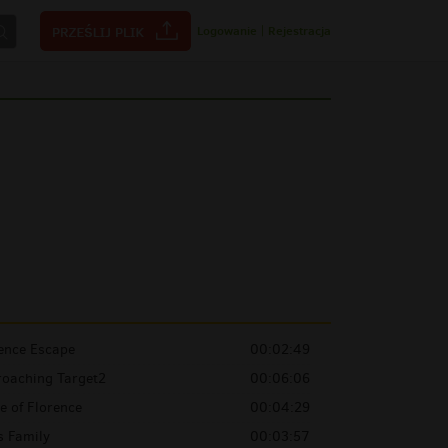
Logowanie
|
Rejestracja
ence Escape
00:02:49
roaching Target2
00:06:06
 of Florence
00:04:29
s Family
00:03:57