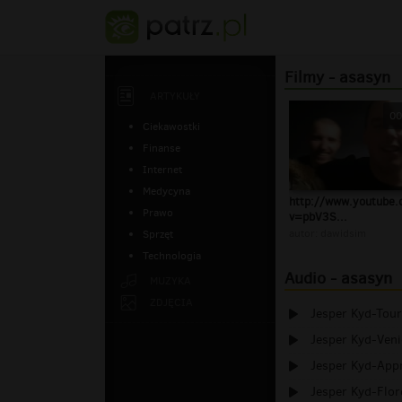
Filmy - asasyn
ARTYKUŁY
00
Ciekawostki
Finanse
Internet
Medycyna
http://www.youtube
Prawo
v=pbV3S...
autor:
dawidsim
Sprzęt
Technologia
Audio - asasyn
MUZYKA
ZDJĘCIA
Jesper Kyd-Tour
Jesper Kyd-Veni
Jesper Kyd-App
Jesper Kyd-Flor