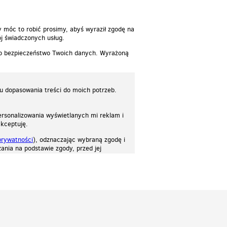
y móc to robić prosimy, abyś wyraził zgodę na
j świadczonych usług.
 o bezpieczeństwo Twoich danych. Wyrażoną
lu dopasowania treści do moich potrzeb.
rsonalizowania wyświetlanych mi reklam i
akceptuję.
prywatności
), odznaczając wybraną zgodę i
ania na podstawie zgody, przed jej
osować stronę do twoich potrzeb. Każdy może zaakceptować pliki cookies albo ma
cje.