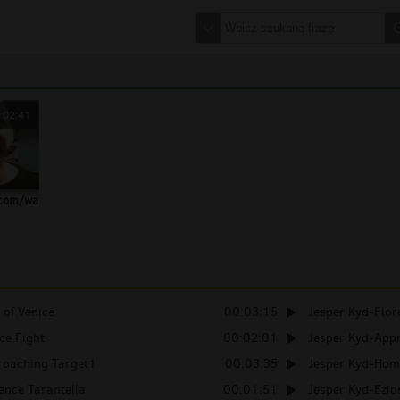
:02:41
.com/watch?
 of Venice
00:03:15
Jesper Kyd-Flor
ce Fight
00:02:01
Jesper Kyd-App
roaching Target1
00:03:35
Jesper Kyd-Home
ence Tarantella
00:01:51
Jesper Kyd-Ezio