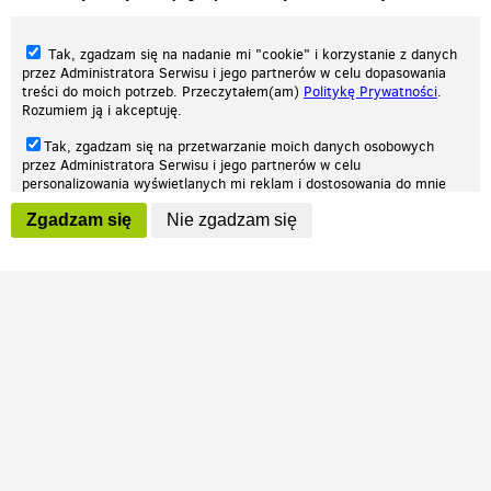
Tak, zgadzam się na nadanie mi "cookie" i korzystanie z danych
przez Administratora Serwisu i jego partnerów w celu dopasowania
treści do moich potrzeb. Przeczytałem(am)
Politykę Prywatności
.
Rozumiem ją i akceptuję.
Nasza strona internetowa używa plików cookies (tzw. ciasteczka) w celach
Tak, zgadzam się na przetwarzanie moich danych osobowych
statystycznych, reklamowych oraz funkcjonalnych. Dzięki nim możemy
przez Administratora Serwisu i jego partnerów w celu
indywidualnie dostosować stronę do twoich potrzeb. Każdy może zaakceptować
personalizowania wyświetlanych mi reklam i dostosowania do mnie
pliki cookies albo ma możliwość wyłączenia ich w przeglądarce, dzięki czemu nie
prezentowanych treści marketingowych. Przeczytałem(am)
Politykę
będą zbierane żadne informacje.
Zgadzam się
Nie zgadzam się
Prywatności
. Rozumiem ją i akceptuję.
Zapoznaj się z naszą polityką prywatności
Ok, rozumiem
Wyrażenie powyższych zgód jest dobrowolne i możesz je w dowolnym
momencie wycofać (na podstronie z
ustawieniami prywatności
),
odznaczając wybraną zgodę i klikając przycisk "nie zgadzam się", z
tym, że wycofanie zgody nie będzie miało wpływu na zgodność z
prawem przetwarzania na podstawie zgody, przed jej wycofaniem.
Patrz.pl
Strona główna
Regulamin