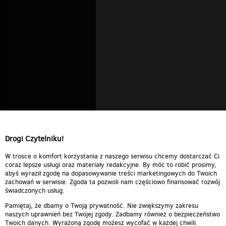
Drogi Czytelniku!
W trosce o komfort korzystania z naszego serwisu chcemy dostarczać Ci
coraz lepsze usługi oraz materiały redakcyjne. By móc to robić prosimy,
abyś wyraził zgodę na dopasowywanie treści marketingowych do Twoich
zachowań w serwisie. Zgoda ta pozwoli nam częściowo finansować rozwój
świadczonych usług.
Pamiętaj, że dbamy o Twoją prywatność. Nie zwiększymy zakresu
naszych uprawnień bez Twojej zgody. Zadbamy również o bezpieczeństwo
Twoich danych. Wyrażoną zgodę możesz wycofać w każdej chwili.